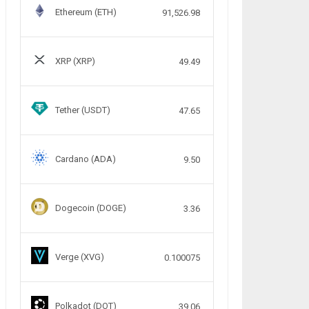
Ethereum (ETH)
91,526.98
XRP (XRP)
49.49
Tether (USDT)
47.65
Cardano (ADA)
9.50
Dogecoin (DOGE)
3.36
Verge (XVG)
0.100075
Polkadot (DOT)
39.06