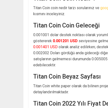
Titan Coin coin nedir tarzı sorularınız ve
goo
kısmını inceleyiniz.
Titan Coin Coin Geleceği
0.001001 dolar destek noktası olarak yoruml
göstererek
0.001201 USD
seviyesine gelmes
0.001401 USD
olarak analiz edilirken; deste
0.002002 Doları gördüğü anda gideceği diğe
satışlarının gelmemesi durumunda 0.005005 d
edebilecektir.
Titan Coin Beyaz Sayfası
Titan Coin white paper olarak da bilinen proj
detaylandırılmaktadır.
Titan Coin 2022 Yılı Fiyat 