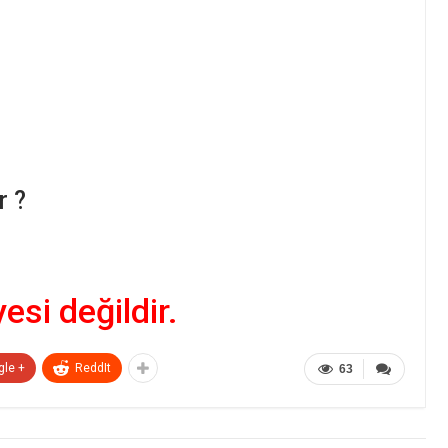
r ?
yesi değildir.
gle +
ReddIt
63