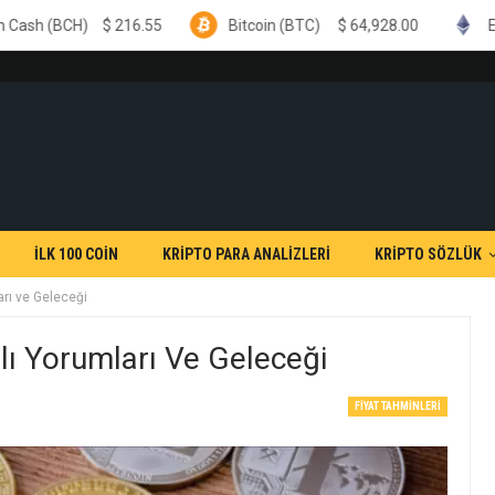
6.55
Bitcoin (BTC)
$
64,928.00
Ethereum (ETH)
$
İLK 100 COİN
KRİPTO PARA ANALİZLERİ
KRİPTO SÖZLÜK
arı ve Geleceği
lı Yorumları Ve Geleceği
FIYAT TAHMINLERI