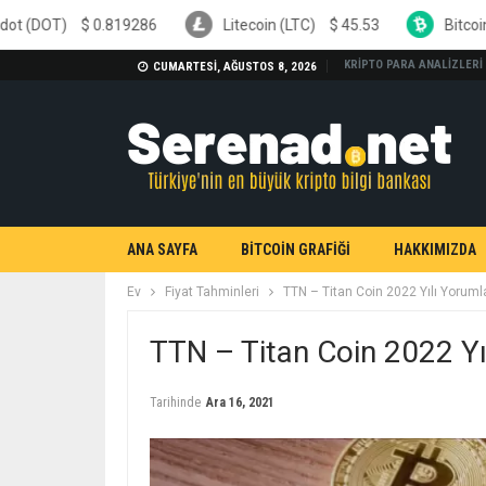
9286
Litecoin (LTC)
$
45.53
Bitcoin Cash (BCH)
$
21
KRİPTO PARA ANALİZLERİ
CUMARTESI, AĞUSTOS 8, 2026
ANA SAYFA
BİTCOİN GRAFİĞİ
HAKKIMIZDA
Ev
Fiyat Tahminleri
TTN – Titan Coin 2022 Yılı Yoruml
TTN – Titan Coin 2022 Yı
Tarihinde
Ara 16, 2021