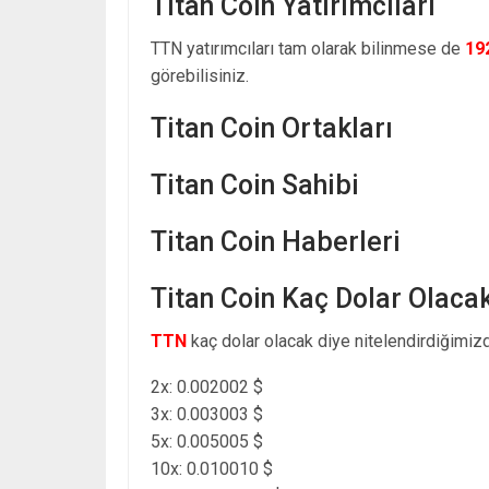
Titan Coin Yatırımcıları
TTN yatırımcıları tam olarak bilinmese de
19
görebilisiniz.
Titan Coin Ortakları
Titan Coin Sahibi
Titan Coin Haberleri
Titan Coin Kaç Dolar Olaca
TTN
kaç dolar olacak diye nitelendirdiğimizd
2x: 0.002002 $
3x: 0.003003 $
5x: 0.005005 $
10x: 0.010010 $