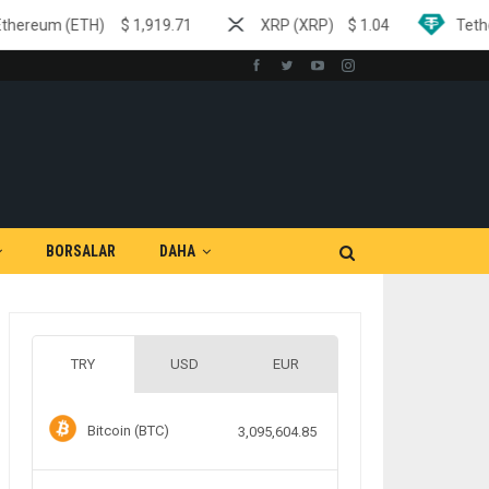
1,919.71
XRP (XRP)
$
1.04
Tether (USDT)
$
0.999
BORSALAR
DAHA
TRY
USD
EUR
Bitcoin (BTC)
3,095,604.85