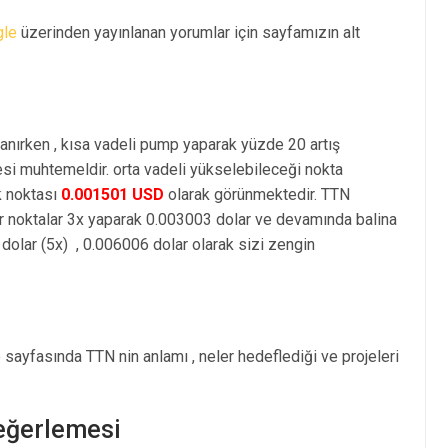
gle
üzerinden yayınlanan yorumlar için sayfamızın alt
anırken , kısa vadeli pump yaparak yüzde 20 artış
i muhtemeldir. orta vadeli yükselebileceği nokta
k noktası
0.001501 USD
olarak görünmektedir. TTN
r noktalar 3x yaparak 0.003003 dolar ve devamında balina
olar (5x) , 0.006006 dolar olarak sizi zengin
e sayfasında TTN nin anlamı , neler hedeflediği ve projeleri
Değerlemesi