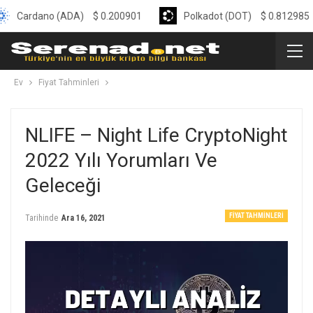
dano (ADA)
$
0.200901
Polkadot (DOT)
$
0.812985
Ev
Fiyat Tahminleri
NLIFE – Night Life CryptoNight
2022 Yılı Yorumları Ve
Geleceği
FIYAT TAHMINLERI
Tarihinde
Ara 16, 2021