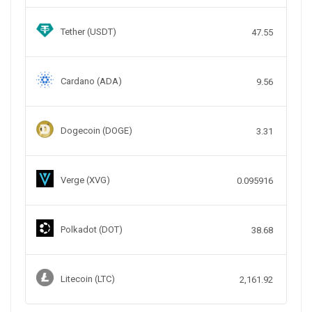
Tether (USDT)
47.55
Cardano (ADA)
9.56
Dogecoin (DOGE)
3.31
Verge (XVG)
0.095916
Polkadot (DOT)
38.68
Litecoin (LTC)
2,161.92