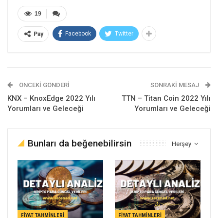
19
Facebook
Twitter
Pay
ÖNCEKI GÖNDERI
SONRAKI MESAJ
KNX – KnoxEdge 2022 Yılı
TTN – Titan Coin 2022 Yılı
Yorumları ve Geleceği
Yorumları ve Geleceği
Bunları da beğenebilirsin
Herşey
FIYAT TAHMINLERI
FIYAT TAHMINLERI