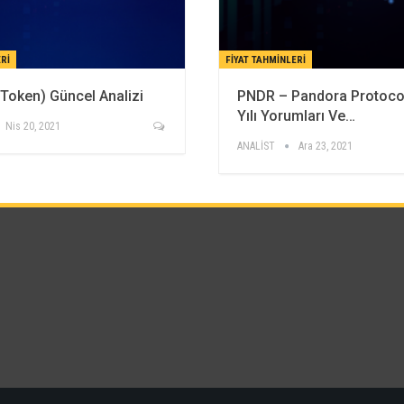
RI
FIYAT TAHMINLERI
t Token) Güncel Analizi
PNDR – Pandora Protoco
Yılı Yorumları Ve…
Nis 20, 2021
ANALİST
Ara 23, 2021