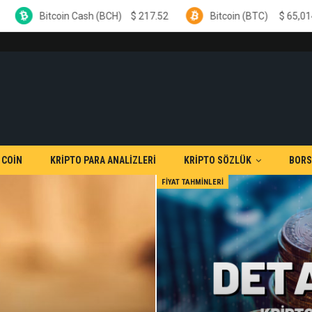
 Cash (BCH)
$
217.52
Bitcoin (BTC)
$
65,014.00
Et
0 COİN
KRİPTO PARA ANALİZLERİ
KRİPTO SÖZLÜK
BORS
FIYAT TAHMINLERI