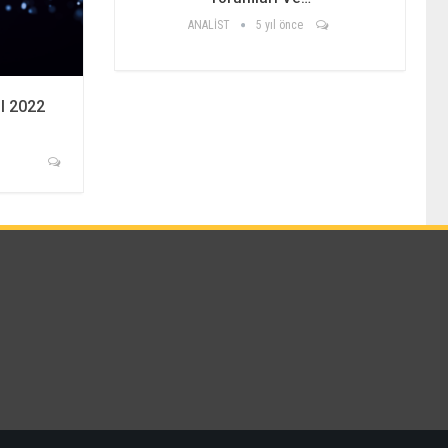
ANALİST
5 yıl önce
l 2022