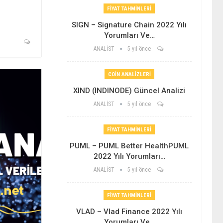
FIYAT TAHMINLERI
SIGN – Signature Chain 2022 Yılı
Yorumları Ve…
ANALİST
5 yıl önce
COIN ANALIZLERI
XIND (INDINODE) Güncel Analizi
ANALİST
5 yıl önce
FIYAT TAHMINLERI
PUML – PUML Better HealthPUML
2022 Yılı Yorumları…
ANALİST
5 yıl önce
FIYAT TAHMINLERI
VLAD – Vlad Finance 2022 Yılı
Yorumları Ve…