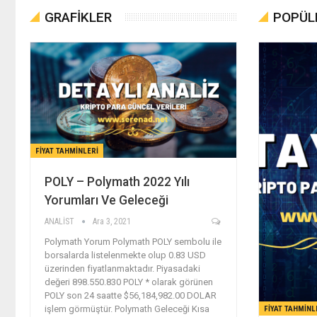
GRAFİKLER
POPÜLE
FIYAT TAHMINLERI
POLY – Polymath 2022 Yılı
Yorumları Ve Geleceği
ANALİST
Ara 3, 2021
Polymath Yorum Polymath POLY sembolu ile
borsalarda listelenmekte olup 0.83 USD
üzerinden fiyatlanmaktadır. Piyasadaki
değeri 898.550.830 POLY * olarak görünen
POLY son 24 saatte $56,184,982.00 DOLAR
işlem görmüştür. Polymath Geleceği Kısa
FIYAT TAHMINL