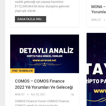
vadeli geleceği için piyasa hacminin
MONA – 
$112,369,964.00 dolar düzeyine gelmesi
yeşil ışık olarak…
Yorumlar
DAHA FAZLA OKU...
ANALİST
FIYAT TAHMINLERI
COMOS – COMOS Finance
2022 Yılı Yorumları Ve Geleceği
ANALİST
Kas 30, 2021
COMOS Finance Yorum COMOS Finance
COMOS sembolu ile borsalarda