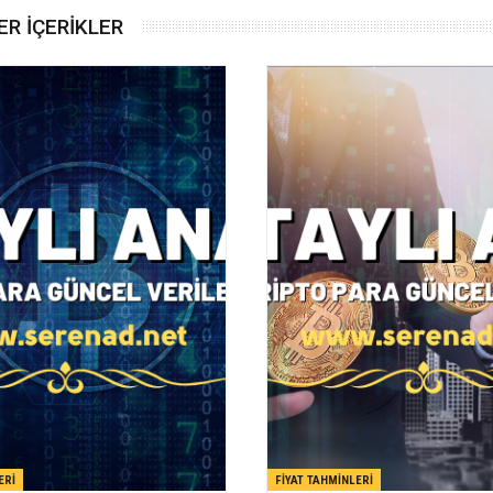
R İÇERİKLER
ERI
FIYAT TAHMINLERI