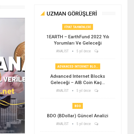
UZMAN GÖRÜŞLERİ
FIYAT TAHMINLERI
1EARTH – EarthFund 2022 Yılı
Yorumları Ve Geleceği
ANALİST
5 yıl önce
ADVANCED INTERNET BLOCKS
Advanced Internet Blocks
Geleceği – AIB Coin Kaç…
ANALİST
5 yıl önce
BDO
BDO (bDollar) Güncel Analizi
ANALİST
5 yıl önce