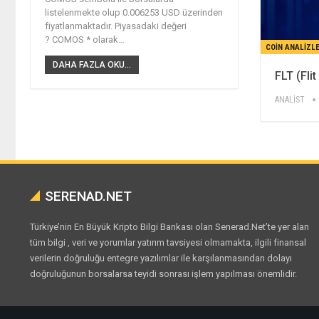
listelenmekte olup 0.006253 USD üzerinden
fiyatlanmaktadır. Piyasadaki değeri
? COMOS * olarak…
COIN ANALIZLE
DAHA FAZLA OKU...
FLT (Fli
ANALİST
SERENAD.NET
Türkiye’nin En Büyük Kripto Bilgi Bankası olan Senerad.Net’te yer alan
tüm bilgi , veri ve yorumlar yatırım tavsiyesi olmamakta, ilgili finansal
verilerin doğruluğu entegre yazılımlar ile karşılanmasından dolayı
doğruluğunun borsalarsa teyidi sonrası işlem yapılması önemlidir.