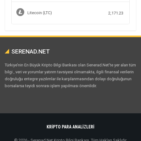
Litecoin (LTC)
2,171.23
SERENAD.NET
Türkiye’nin En Büyük Kripto Bilgi Bankası olan Senerad.Net’te yer alan tüm
bilgi , veri ve yorumlar yatırım tavsiyesi olmamakta, ilgili finansal verilerin
doğruluğu entegre yazılımlar ile karşılanmasından dolayı doğruluğunun
borsalarsa teyidi sonrası işlem yapılması önemlidir.
KRİPTO PARA ANALİZLERİ
© 2026 - Serenad.Net Kripto Bilgi Bankası. Tüm Hakları Saklıdır.