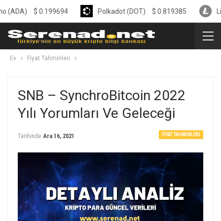
)
$
0.199694
Polkadot (DOT)
$
0.819385
Litecoin (
Ev
Fiyat Tahminleri
SNB – SynchroBitcoin 2022
Yılı Yorumları Ve Geleceği
FIYAT TAHMINLERI
Tarihinde
Ara 16, 2021