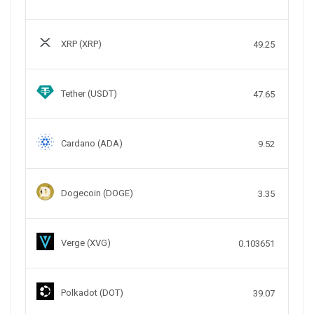
XRP (XRP)
49.25
Tether (USDT)
47.65
Cardano (ADA)
9.52
Dogecoin (DOGE)
3.35
Verge (XVG)
0.103651
Polkadot (DOT)
39.07