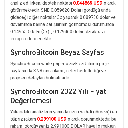
analiz edilirken; destek noktası
0.044865 USD
olarak
görünmektedir. SNB 0.059820 Doları gördüğü anda
gideceği diğer noktalar 3x yaparak 0.089730 dolar ve
devamında balina satışlarının gelmemesi durumunda
0.149550 dolar (5x) , 0.179460 dolar olarak sizi
zengin edebilecektir.
SynchroBitcoin Beyaz Sayfası
SynchroBitcoin white paper olarak da bilinen proje
sayfasında SNB nin anlamı , neler hedeflediği ve
projeleri detaylandırılmaktadır.
SynchroBitcoin 2022 Yılı Fiyat
Değerlemesi
Yukarıdaki analizlerin yanında uzun vadeli göreceği en
süpriz rakam
0.299100 USD
olarak görünmektedir, bu
rakamı gördüyseniz 2.991000 DOLAR hayal olmaktan