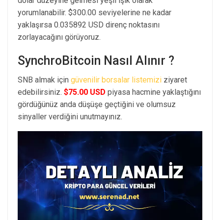
dolar düzeyine gelmesi yeşil ışık olarak
yorumlanabilir. $300.00 seviyelerine ne kadar
yaklaşırsa 0.035892 USD direnç noktasını
zorlayacağını görüyoruz.
SynchroBitcoin Nasıl Alınır ?
SNB almak için
güvenilir borsalar listemizi
ziyaret
edebilirsiniz.
$75.00 USD
piyasa hacmine yaklaştığını
gördüğünüz anda düşüşe geçtiğini ve olumsuz
sinyaller verdiğini unutmayınız.