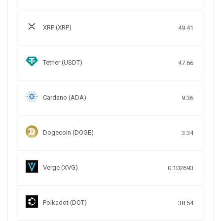
XRP (XRP)
49.41
Tether (USDT)
47.66
Cardano (ADA)
9.36
Dogecoin (DOGE)
3.34
Verge (XVG)
0.102693
Polkadot (DOT)
38.54