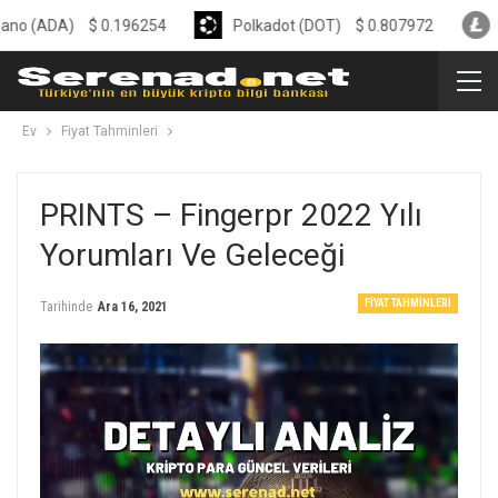
A)
$
0.196254
Polkadot (DOT)
$
0.807972
Litecoin
Ev
Fiyat Tahminleri
PRINTS – Fingerpr 2022 Yılı
Yorumları Ve Geleceği
FIYAT TAHMINLERI
Tarihinde
Ara 16, 2021