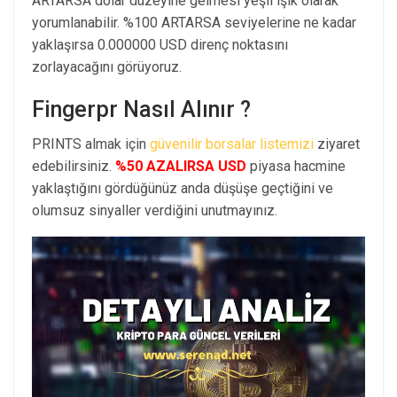
ARTARSA dolar düzeyine gelmesi yeşil ışık olarak
yorumlanabilir. %100 ARTARSA seviyelerine ne kadar
yaklaşırsa 0.000000 USD direnç noktasını
zorlayacağını görüyoruz.
Fingerpr Nasıl Alınır ?
PRINTS almak için
güvenilir borsalar listemizi
ziyaret
edebilirsiniz.
%50 AZALIRSA USD
piyasa hacmine
yaklaştığını gördüğünüz anda düşüşe geçtiğini ve
olumsuz sinyaller verdiğini unutmayınız.