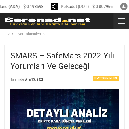
A)
$
0.198598
Polkadot (DOT)
$
0.807966
Litecoin
Ev
Fiyat Tahminleri
SMARS – SafeMars 2022 Yılı
Yorumları Ve Geleceği
FIYAT TAHMINLERI
Tarihinde
Ara 15, 2021