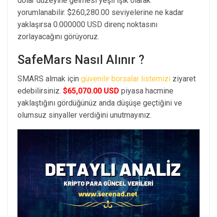
dolar düzeyine gelmesi yeşil ışık olarak
yorumlanabilir. $260,280.00 seviyelerine ne kadar
yaklaşırsa 0.000000 USD direnç noktasını
zorlayacağını görüyoruz.
SafeMars Nasıl Alınır ?
SMARS almak için
güvenilir borsalar listemizi
ziyaret
edebilirsiniz.
$65,070.00 USD
piyasa hacmine
yaklaştığını gördüğünüz anda düşüşe geçtiğini ve
olumsuz sinyaller verdiğini unutmayınız.