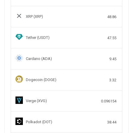
XRP (XRP)
48.86
Tether (USDT)
47.55
Cardano (ADA)
9.45
Dogecoin (DOGE)
3.32
Verge (XVG)
0.096154
Polkadot (DOT)
38.44