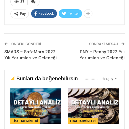
37
Facebook
Twitter
Pay
ÖNCEKI GÖNDERI
SONRAKI MESAJ
SMARS – SafeMars 2022
PNY – Peony 2022 Yılı
Yılı Yorumları ve Geleceği
Yorumları ve Geleceği
Bunları da beğenebilirsin
Herşey
FIYAT TAHMINLERI
FIYAT TAHMINLERI