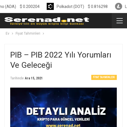
)
$
0.200204
Polkadot (DOT)
$
0.816298
Litecoin (
Ev
Fiyat Tahminleri
PIB – PIB 2022 Yılı Yorumları
Ve Geleceği
FIYAT TAHMINLERI
Tarihinde
Ara 15, 2021