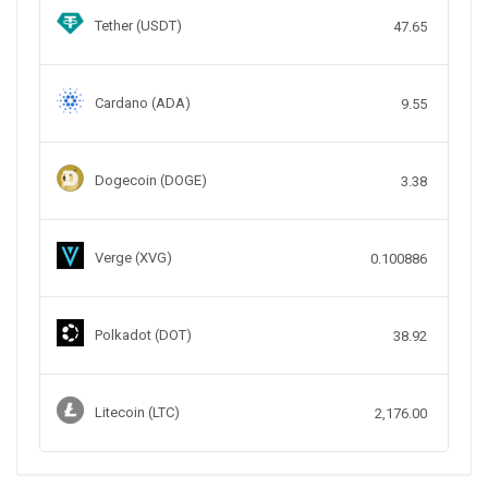
Tether (USDT)
47.65
Cardano (ADA)
9.55
Dogecoin (DOGE)
3.38
Verge (XVG)
0.100886
Polkadot (DOT)
38.92
Litecoin (LTC)
2,176.00