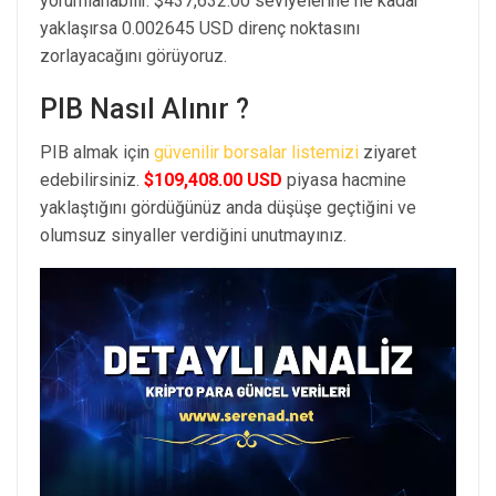
yorumlanabilir. $437,632.00 seviyelerine ne kadar
yaklaşırsa 0.002645 USD direnç noktasını
zorlayacağını görüyoruz.
PIB Nasıl Alınır ?
PIB almak için
güvenilir borsalar listemizi
ziyaret
edebilirsiniz.
$109,408.00 USD
piyasa hacmine
yaklaştığını gördüğünüz anda düşüşe geçtiğini ve
olumsuz sinyaller verdiğini unutmayınız.