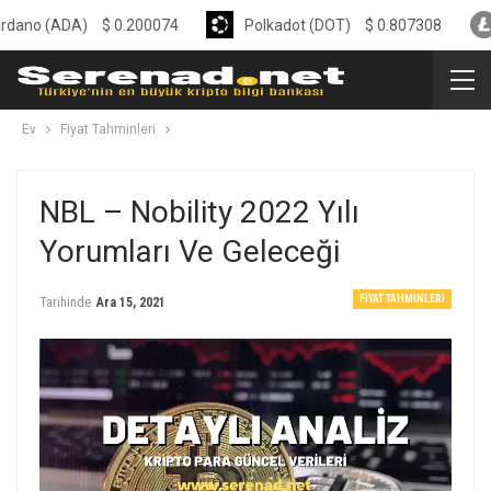
ADA)
$
0.200074
Polkadot (DOT)
$
0.807308
Liteco
Ev
Fiyat Tahminleri
NBL – Nobility 2022 Yılı
Yorumları Ve Geleceği
FIYAT TAHMINLERI
Tarihinde
Ara 15, 2021