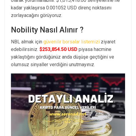
olarak yorumlanabilir. $1,015,418.00 seviyelerine ne
kadar yaklaşırsa 0.001052 USD direnç noktasını
zorlayacağını görüyoruz.
Nobility Nasıl Alınır ?
NBL almak için
güvenilir borsalar listemizi
ziyaret
edebilirsiniz.
$253,854.50 USD
piyasa hacmine
yaklaştığını gördüğünüz anda düşüşe geçtiğini ve
olumsuz sinyaller verdiğini unutmayınız.