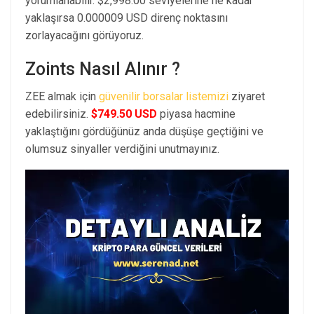
yorumlanabilir. $2,998.00 seviyelerine ne kadar
yaklaşırsa 0.000009 USD direnç noktasını
zorlayacağını görüyoruz.
Zoints Nasıl Alınır ?
ZEE almak için
güvenilir borsalar listemizi
ziyaret
edebilirsiniz.
$749.50 USD
piyasa hacmine
yaklaştığını gördüğünüz anda düşüşe geçtiğini ve
olumsuz sinyaller verdiğini unutmayınız.