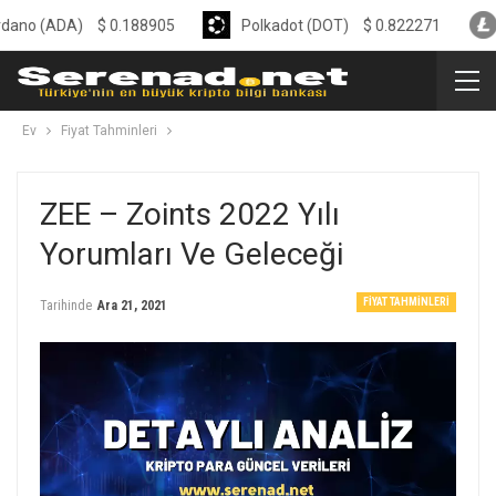
DA)
$
0.188905
Polkadot (DOT)
$
0.822271
Litecoi
Ev
Fiyat Tahminleri
ZEE – Zoints 2022 Yılı
Yorumları Ve Geleceği
FIYAT TAHMINLERI
Tarihinde
Ara 21, 2021