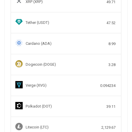
XRP (XRP)
49.71
Tether (USDT)
47.52
Cardano (ADA)
8.99
Dogecoin (DOGE)
3.28
Verge (XVG)
0.094234
Polkadot (DOT)
39.11
Litecoin (LTC)
2,129.67