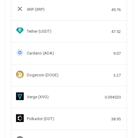
XRP (XRP)
49.76
Tether (USDT)
47.52
Cardano (ADA)
9.07
Dogecoin (DOGE)
3.27
Verge (XVG)
0.094520
Polkadot (DOT)
38.95