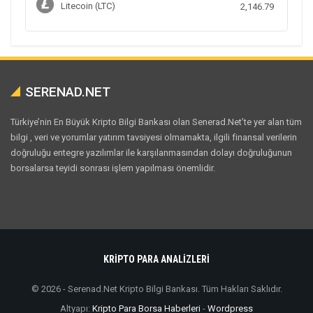
Litecoin (LTC)
2,146.79
SERENAD.NET
Türkiye’nin En Büyük Kripto Bilgi Bankası olan Senerad.Net’te yer alan tüm
bilgi , veri ve yorumlar yatırım tavsiyesi olmamakta, ilgili finansal verilerin
doğruluğu entegre yazılımlar ile karşılanmasından dolayı doğruluğunun
borsalarsa teyidi sonrası işlem yapılması önemlidir.
KRİPTO PARA ANALİZLERİ
© 2026 - Serenad.Net Kripto Bilgi Bankası. Tüm Hakları Saklıdır.
Altyapı:
Kripto Para Borsa Haberleri
-
Wordpress