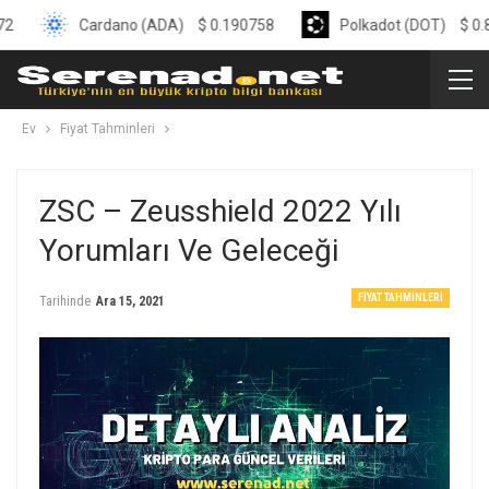
Cardano (ADA)
$
0.190758
Polkadot (DOT)
$
0.818819
Ev
Fiyat Tahminleri
ZSC – Zeusshield 2022 Yılı
Yorumları Ve Geleceği
FIYAT TAHMINLERI
Tarihinde
Ara 15, 2021