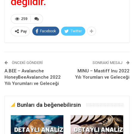
değildir.
259
Facebook
Twitter
Pay
ÖNCEKI GÖNDERI
SONRAKI MESAJ
A.BEE – Avalanche
MINU – Mastiff Inu 2022
HoneyBeeAvalanche 2022
Yılı Yorumları ve Geleceği
Yılı Yorumları ve Geleceği
Bunları da beğenebilirsin