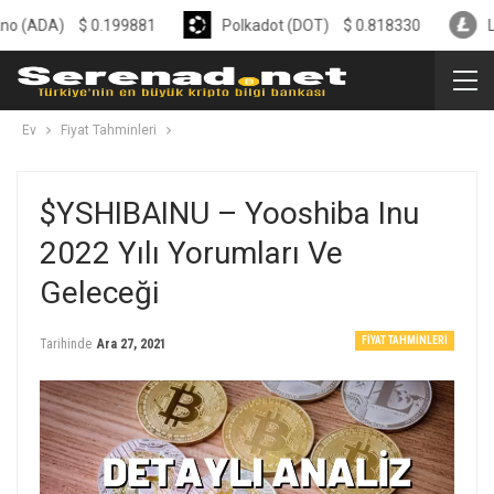
)
$
0.199881
Polkadot (DOT)
$
0.818330
Litecoin (
Ev
Fiyat Tahminleri
$YSHIBAINU – Yooshiba Inu
2022 Yılı Yorumları Ve
Geleceği
FIYAT TAHMINLERI
Tarihinde
Ara 27, 2021