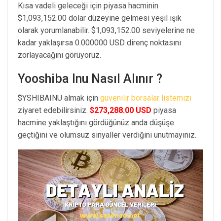
Kısa vadeli geleceği için piyasa hacminin
$1,093,152.00 dolar düzeyine gelmesi yeşil ışık
olarak yorumlanabilir. $1,093,152.00 seviyelerine ne
kadar yaklaşırsa 0.000000 USD direnç noktasını
zorlayacağını görüyoruz.
Yooshiba Inu Nasıl Alınır ?
$YSHIBAINU almak için
güvenilir borsalar listemizi
ziyaret edebilirsiniz.
$273,288.00 USD
piyasa
hacmine yaklaştığını gördüğünüz anda düşüşe
geçtiğini ve olumsuz sinyaller verdiğini unutmayınız.