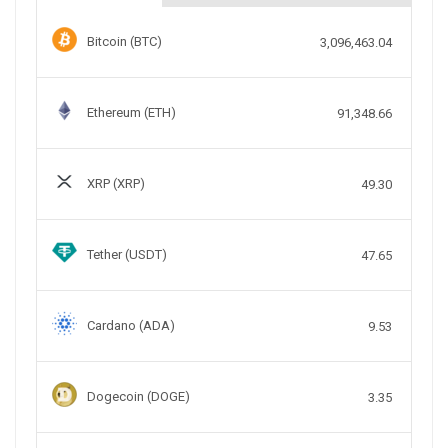
Bitcoin (BTC)
3,096,463.04
Ethereum (ETH)
91,348.66
XRP (XRP)
49.30
Tether (USDT)
47.65
Cardano (ADA)
9.53
Dogecoin (DOGE)
3.35