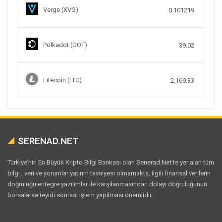
Verge (XVG)
0.101219
Polkadot (DOT)
39.02
Litecoin (LTC)
2,169.33
SERENAD.NET
Türkiye’nin En Büyük Kripto Bilgi Bankası olan Senerad.Net’te yer alan tüm
bilgi , veri ve yorumlar yatırım tavsiyesi olmamakta, ilgili finansal verilerin
doğruluğu entegre yazılımlar ile karşılanmasından dolayı doğruluğunun
borsalarsa teyidi sonrası işlem yapılması önemlidir.