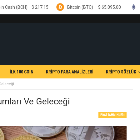
217.15
Bitcoin (BTC)
$
65,095.00
Ethereum (ETH)
İLK 100 COİN
KRİPTO PARA ANALİZLERİ
KRİPTO SÖZLÜK
Geleceği
umları Ve Geleceği
FIYAT TAHMINLERI