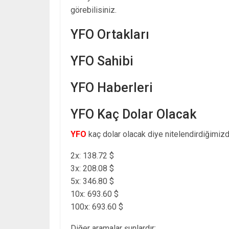
görebilisiniz.
YFO Ortakları
YFO Sahibi
YFO Haberleri
YFO Kaç Dolar Olacak
YFO
kaç dolar olacak diye nitelendirdiğimizd
2x: 138.72 $
3x: 208.08 $
5x: 346.80 $
10x: 693.60 $
100x: 693.60 $
Diğer aramalar şunlardır: