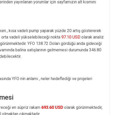
rinden yayınlanan yorumlar için sayfamızın alt kısmını
ken , kısa vadeli pump yaparak yüzde 20 artış göstererek
orta vadeli yükselebileceği nokta
97.10 USD
olarak analiz
 görünmektedir. YFO 138.72 Doları gördüğü anda gideceği
evamında balina satışlarının gelmemesi durumunda 346.80
debilecektir.
sında YFO nin anlamı , neler hedeflediği ve projeleri
emesi
öreceği en süpriz rakam
693.60 USD
olarak görünmektedir,
 olmaktan çıkmaktadır.