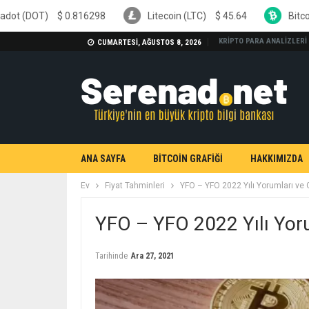
16298
Litecoin (LTC)
$
45.64
Bitcoin Cash (BCH)
$
KRİPTO PARA ANALİZLERİ
CUMARTESI, AĞUSTOS 8, 2026
ANA SAYFA
BİTCOİN GRAFİĞİ
HAKKIMIZDA
Ev
Fiyat Tahminleri
YFO – YFO 2022 Yılı Yorumları ve 
YFO – YFO 2022 Yılı Yor
Tarihinde
Ara 27, 2021