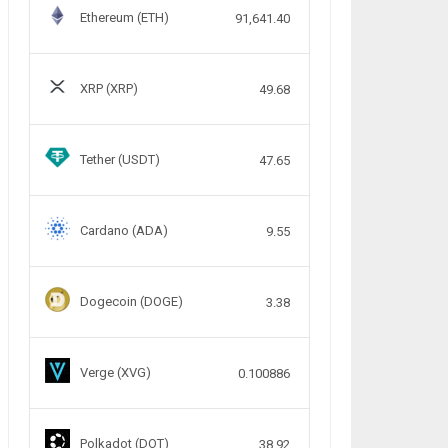
Ethereum (ETH)
91,641.40
XRP (XRP)
49.68
Tether (USDT)
47.65
Cardano (ADA)
9.55
Dogecoin (DOGE)
3.38
Verge (XVG)
0.100886
Polkadot (DOT)
38.92