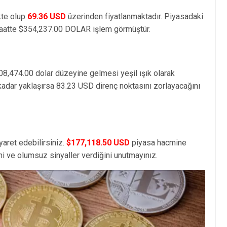
kte olup
69.36 USD
üzerinden fiyatlanmaktadır. Piyasadaki
aatte $354,237.00 DOLAR işlem görmüştür.
08,474.00 dolar düzeyine gelmesi yeşil ışık olarak
kadar yaklaşırsa 83.23 USD direnç noktasını zorlayacağını
yaret edebilirsiniz.
$177,118.50 USD
piyasa hacmine
i ve olumsuz sinyaller verdiğini unutmayınız.