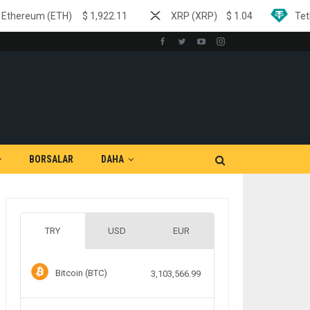
$
1,922.11
XRP (XRP)
$
1.04
Tether (USDT)
$
0.9
BORSALAR
DAHA
TRY
USD
EUR
Bitcoin (BTC)
3,103,566.99