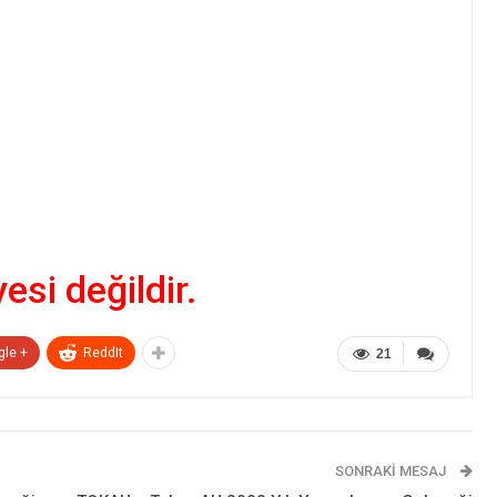
yesi değildir.
gle +
ReddIt
21
SONRAKI MESAJ