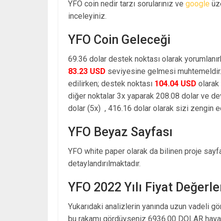
YFO coin nedir tarzı sorularınız ve
google
üze
inceleyiniz.
YFO Coin Geleceği
69.36 dolar destek noktası olarak yorumlanır
83.23 USD
seviyesine gelmesi muhtemeldir. 
edilirken; destek noktası
104.04 USD
olarak
diğer noktalar 3x yaparak 208.08 dolar ve d
dolar (5x) , 416.16 dolar olarak sizi zengin e
YFO Beyaz Sayfası
YFO white paper olarak da bilinen proje sayfa
detaylandırılmaktadır.
YFO 2022 Yılı Fiyat Değerl
Yukarıdaki analizlerin yanında uzun vadeli g
bu rakamı gördüyseniz 6936.00 DOLAR hayal