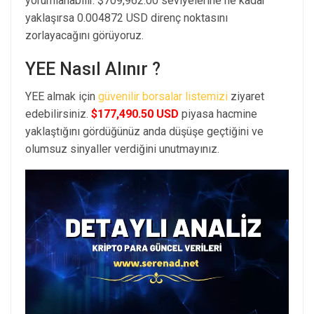
yorumlanabilir. $709,962.00 seviyelerine ne kadar
yaklaşırsa 0.004872 USD direnç noktasını
zorlayacağını görüyoruz.
YEE Nasıl Alınır ?
YEE almak için
güvenilir borsalar listemizi
ziyaret
edebilirsiniz.
$177,490.50 USD
piyasa hacmine
yaklaştığını gördüğünüz anda düşüşe geçtiğini ve
olumsuz sinyaller verdiğini unutmayınız.