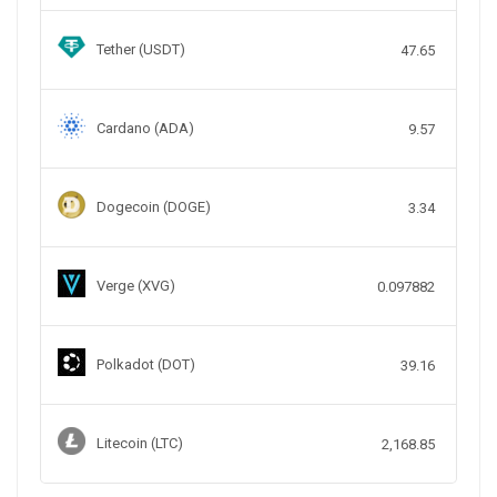
Tether (USDT)
47.65
Cardano (ADA)
9.57
Dogecoin (DOGE)
3.34
Verge (XVG)
0.097882
Polkadot (DOT)
39.16
Litecoin (LTC)
2,168.85