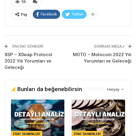
59
Facebook
Twitter
Pay
ÖNCEKI GÖNDERI
SONRAKI MESAJ
XSP – XSwap Protocol
MOTO – Motocoin 2022 Yılı
2022 Yılı Yorumları ve
Yorumları ve Geleceği
Geleceği
Bunları da beğenebilirsin
Herşey
FIYAT TAHMINLERI
FIYAT TAHMINLERI