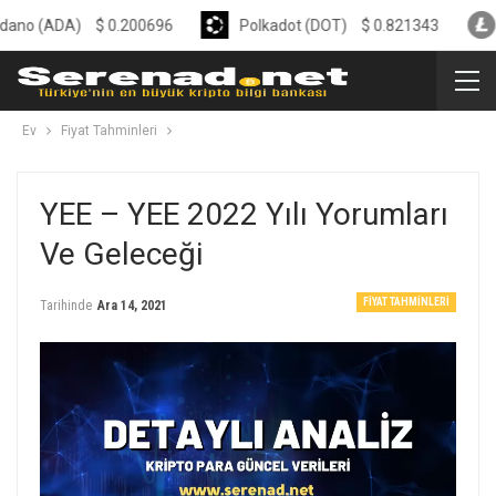
DA)
$
0.200696
Polkadot (DOT)
$
0.821343
Litecoi
Ev
Fiyat Tahminleri
YEE – YEE 2022 Yılı Yorumları
Ve Geleceği
FIYAT TAHMINLERI
Tarihinde
Ara 14, 2021