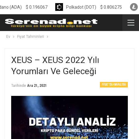
DA)
$
0.196067
Polkadot (DOT)
$
0.806275
Litecoi
Ev
Fiyat Tahminleri
XEUS – XEUS 2022 Yılı
Yorumları Ve Geleceği
FIYAT TAHMINLERI
Tarihinde
Ara 21, 2021