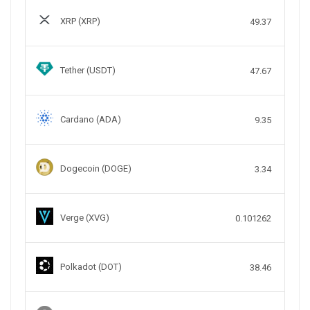
XRP (XRP)
49.37
Tether (USDT)
47.67
Cardano (ADA)
9.35
Dogecoin (DOGE)
3.34
Verge (XVG)
0.101262
Polkadot (DOT)
38.46