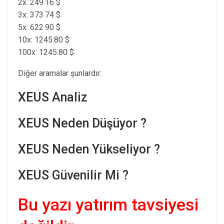
2x: 249.16 $
3x: 373.74 $
5x: 622.90 $
10x: 1245.80 $
100x: 1245.80 $
Diğer aramalar şunlardır:
XEUS Analiz
XEUS Neden Düşüyor ?
XEUS Neden Yükseliyor ?
XEUS Güvenilir Mi ?
Bu yazı yatırım tavsiyesi