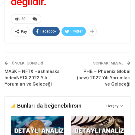
değildir.
30
Facebook
Twitter
Pay
ÖNCEKI GÖNDERI
SONRAKI MESAJ
MASK – NFTX Hashmasks
PHB – Phoenix Global
IndexNFTX 2022 Yılı
(new) 2022 Yılı Yorumları
Yorumları ve Geleceği
ve Geleceği
Bunları da beğenebilirsin
Herşey