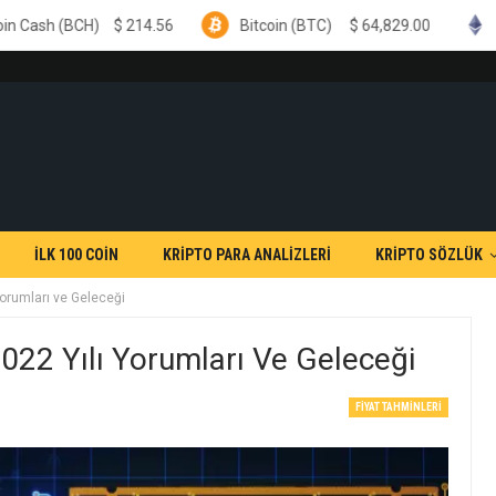
$
214.56
Bitcoin (BTC)
$
64,829.00
Ethereum (ETH)
İLK 100 COİN
KRİPTO PARA ANALİZLERİ
KRİPTO SÖZLÜK
orumları ve Geleceği
2 Yılı Yorumları Ve Geleceği
FIYAT TAHMINLERI