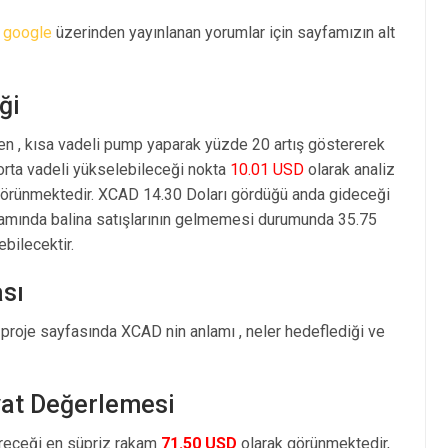
e
google
üzerinden yayınlanan yorumlar için sayfamızın alt
ği
en , kısa vadeli pump yaparak yüzde 20 artış göstererek
rta vadeli yükselebileceği nokta
10.01 USD
olarak analiz
örünmektedir. XCAD 14.30 Doları gördüğü anda gideceği
vamında balina satışlarının gelmemesi durumunda 35.75
ebilecektir.
sı
proje sayfasında XCAD nin anlamı , neler hedeflediği ve
yat Değerlemesi
öreceği en süpriz rakam
71.50 USD
olarak görünmektedir,