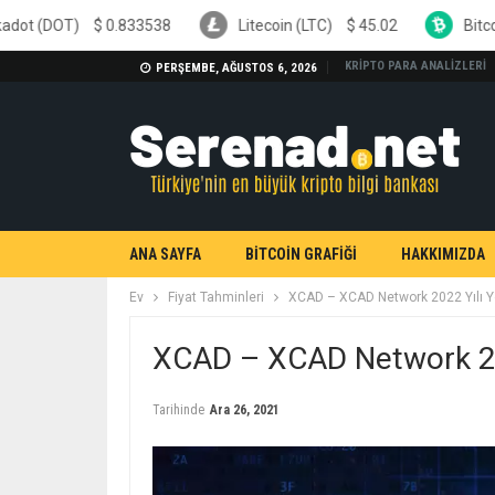
.833538
Litecoin (LTC)
$
45.02
Bitcoin Cash (BCH)
KRİPTO PARA ANALİZLERİ
PERŞEMBE, AĞUSTOS 6, 2026
ANA SAYFA
BİTCOİN GRAFİĞİ
HAKKIMIZDA
Ev
Fiyat Tahminleri
XCAD – XCAD Network 2022 Yılı Y
XCAD – XCAD Network 202
Tarihinde
Ara 26, 2021