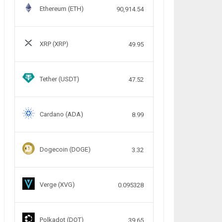
Ethereum (ETH)
90,914.54
XRP (XRP)
49.95
Tether (USDT)
47.52
Cardano (ADA)
8.99
Dogecoin (DOGE)
3.32
Verge (XVG)
0.095328
Polkadot (DOT)
39.65