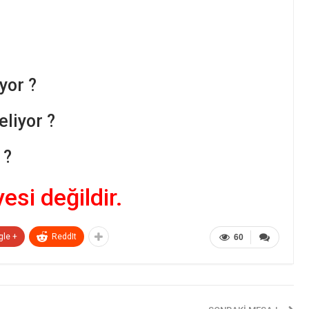
yor ?
liyor ?
 ?
yesi değildir.
gle +
ReddIt
60