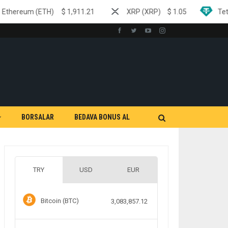
$
1,911.21
XRP (XRP)
$
1.05
Tether (USDT)
$
0.
BORSALAR
BEDAVA BONUS AL
TRY
USD
EUR
Bitcoin (BTC)
3,083,857.12