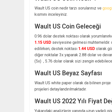
Wault US coin nedir tarzı sorularınız ve
goog
kısmını inceleyiniz.
Wault US Coin Geleceği
0.96 dolar destek noktası olarak yorumlanırk
1.15 USD
seviyesine gelmesi muhtemeldir. o
edilirken; destek noktası
1.44 USD
olarak gö
diğer noktalar 3x yaparak 2.88 dolar ve dev
(5x) , 5.76 dolar olarak sizi zengin edebilecek
Wault US Beyaz Sayfası
Wault US white paper olarak da bilinen proje
projeleri detaylandırılmaktadır.
Wault US 2022 Yılı Fiyat D
Yukarıdaki analizlerin yanında uzun vadeli g