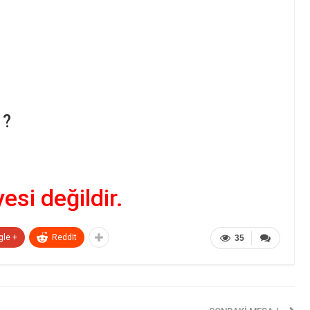
 ?
yesi değildir.
gle +
ReddIt
35