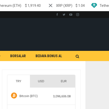
$
1,919.40
XRP (XRP)
$
1.04
Tether (USDT)
$
0.99
BORSALAR
BEDAVA BONUS AL
TRY
USD
EUR
Bitcoin (BTC)
3,096,606.08