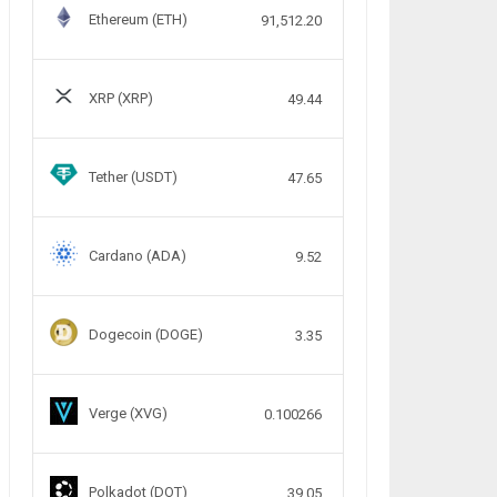
Ethereum (ETH)
91,512.20
XRP (XRP)
49.44
Tether (USDT)
47.65
Cardano (ADA)
9.52
Dogecoin (DOGE)
3.35
Verge (XVG)
0.100266
Polkadot (DOT)
39.05