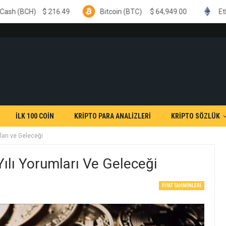
6.49
Bitcoin (BTC)
$
64,949.00
Ethereum (ETH)
İLK 100 COİN
KRİPTO PARA ANALİZLERİ
KRİPTO SÖZLÜK
arı ve Geleceği
lı Yorumları Ve Geleceği
FIYAT TAHMINLERI