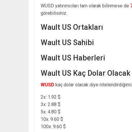
WUSD yatırımcıları tam olarak bilinmese de
görebilisiniz.
Wault US Ortakları
Wault US Sahibi
Wault US Haberleri
Wault US Kaç Dolar Olacak
WUSD
kaç dolar olacak diye nitelendirdiğimi
2x: 1.92 $
3x: 2.88 $
5x: 4.80 $
10x: 9.60 $
100x: 9.60 $