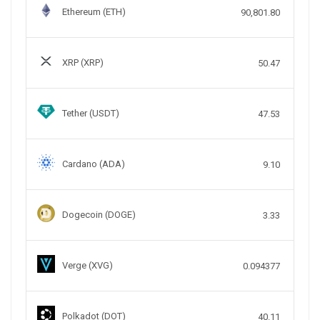
Ethereum (ETH)
90,801.80
XRP (XRP)
50.47
Tether (USDT)
47.53
Cardano (ADA)
9.10
Dogecoin (DOGE)
3.33
Verge (XVG)
0.094377
Polkadot (DOT)
40.11