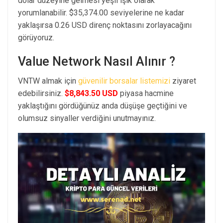
dolar düzeyine gelmesi yeşil ışık olarak
yorumlanabilir. $35,374.00 seviyelerine ne kadar
yaklaşırsa 0.26 USD direnç noktasını zorlayacağını
görüyoruz.
Value Network Nasıl Alınır ?
VNTW almak için
güvenilir borsalar listemizi
ziyaret
edebilirsiniz.
$8,843.50 USD
piyasa hacmine
yaklaştığını gördüğünüz anda düşüşe geçtiğini ve
olumsuz sinyaller verdiğini unutmayınız.