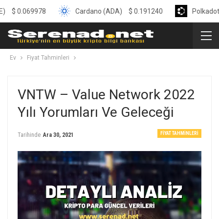
069978
Cardano (ADA)
$
0.191240
Polkadot (DOT)
Ev
Fiyat Tahminleri
VNTW – Value Network 2022
Yılı Yorumları Ve Geleceği
FIYAT TAHMINLERI
Tarihinde
Ara 30, 2021