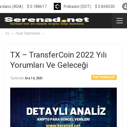
ADA)
$
0.188617
Polkadot (DOT)
$
0.834530
Liteco
Ev
Fiyat Tahminleri
TX – TransferCoin 2022 Yılı
Yorumları Ve Geleceği
FIYAT TAHMINLERI
Tarihinde
Ara 14, 2021