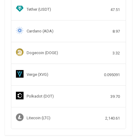
Tether (USDT)
47.51
Cardano (ADA)
8.97
Dogecoin (DOGE)
3.32
Verge (XVG)
0.095091
Polkadot (DOT)
39.70
Litecoin (LTC)
2,140.61