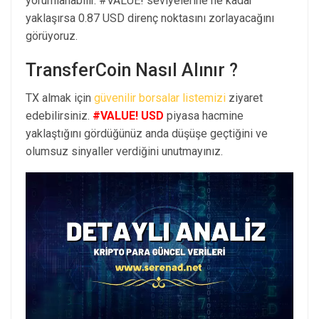
yorumlanabilir. #VALUE! seviyelerine ne kadar
yaklaşırsa 0.87 USD direnç noktasını zorlayacağını
görüyoruz.
TransferCoin Nasıl Alınır ?
TX almak için
güvenilir borsalar listemizi
ziyaret
edebilirsiniz.
#VALUE! USD
piyasa hacmine
yaklaştığını gördüğünüz anda düşüşe geçtiğini ve
olumsuz sinyaller verdiğini unutmayınız.