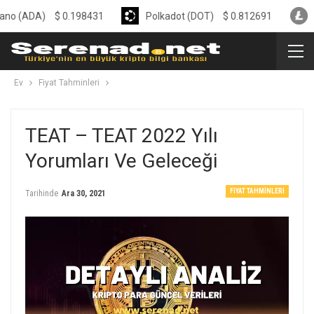
A)
$
0.198431
Polkadot (DOT)
$
0.812691
Litecoin
Ev
Fiyat Tahminleri
TEAT – TEAT 2022 Yılı
Yorumları Ve Geleceği
FIYAT TAHMINLERI
Tarihinde
Ara 30, 2021