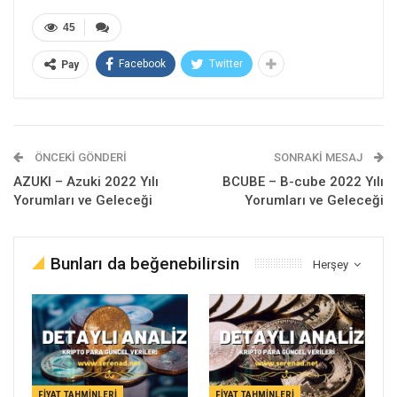
45
Facebook
Twitter
Pay
ÖNCEKI GÖNDERI
SONRAKI MESAJ
AZUKI – Azuki 2022 Yılı
BCUBE – B-cube 2022 Yılı
Yorumları ve Geleceği
Yorumları ve Geleceği
Bunları da beğenebilirsin
Herşey
FIYAT TAHMINLERI
FIYAT TAHMINLERI