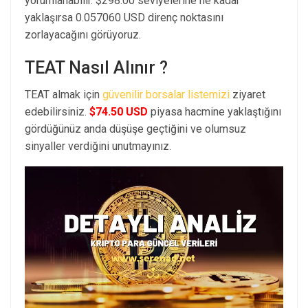
yorumlanabilir. $298.00 seviyelerine ne kadar
yaklaşırsa 0.057060 USD direnç noktasını
zorlayacağını görüyoruz.
TEAT Nasıl Alınır ?
TEAT almak için
güvenilir borsalar listemizi
ziyaret
edebilirsiniz.
$74.50 USD
piyasa hacmine yaklaştığını
gördüğünüz anda düşüşe geçtiğini ve olumsuz
sinyaller verdiğini unutmayınız.