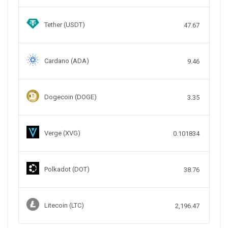
Tether (USDT)
47.67
Cardano (ADA)
9.46
Dogecoin (DOGE)
3.35
Verge (XVG)
0.101834
Polkadot (DOT)
38.76
Litecoin (LTC)
2,196.47