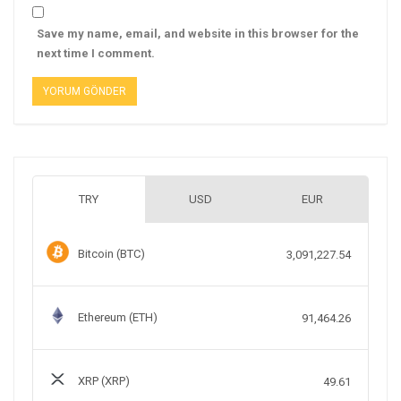
Save my name, email, and website in this browser for the
next time I comment.
TRY
USD
EUR
Bitcoin (BTC)
3,091,227.54
Ethereum (ETH)
91,464.26
XRP (XRP)
49.61