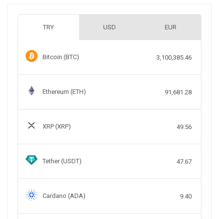
TRY
USD
EUR
Bitcoin (BTC)
3,100,385.46
Ethereum (ETH)
91,681.28
XRP (XRP)
49.56
Tether (USDT)
47.67
Cardano (ADA)
9.40