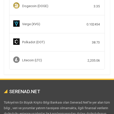
Dogecoin (DOGE)
3.35
Verge (XVG)
0.102454
Polkadot (DOT)
38.73
Litecoin (LTC)
2,205.06
SERENAD.NET
Türkiye’nin En Büyük Kripto Bilgi Bankası olan Senerad.Net’te yer alan tüm
bilgi , veri ve yorumlar yatırım tavsiyesi olmamakta, ilgili finansal verilerin
doğruluğu entegre yazılımlar ile karşılanmasından dolayı doğruluğunun