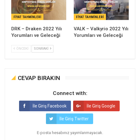
FIYAT TAHMINLERI
FIYAT TAHMINLERI
DRK – Draken 2022 Yılı
VALK – Valkyrio 2022 Yılı
Yorumları ve Geleceği
Yorumları ve Geleceği
ÖNCEKI
SONRAKI
CEVAP BIRAKIN
Connect with:
İle Giriş Facebook
İle Giriş Google
İle Giriş Twitter
E-posta hesabınız yayımlanmayacak.