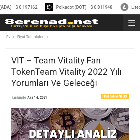
0.197162
Polkadot (DOT)
$
0.811948
Litecoin (LTC)
Ev
Fiyat Tahminleri
VIT – Team Vitality Fan
TokenTeam Vitality 2022 Yılı
Yorumları Ve Geleceği
FIYAT TAHMINLERI
Tarihinde
Ara 14, 2021