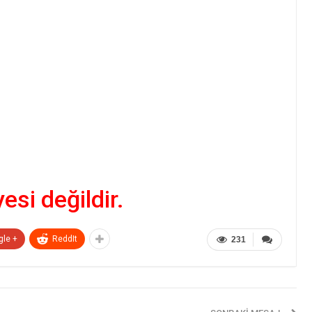
yesi değildir.
gle +
ReddIt
231