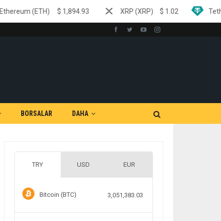
)
$
1,894.93
XRP (XRP)
$
1.02
Tether (USDT)
$
BORSALAR
DAHA
TRY
USD
EUR
Bitcoin (BTC)
3,051,383.03