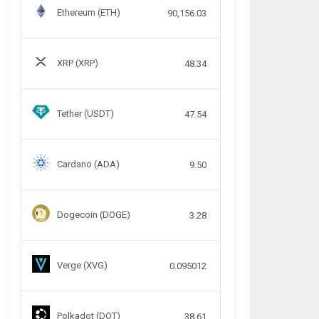
Ethereum (ETH)
90,156.03
XRP (XRP)
48.34
Tether (USDT)
47.54
Cardano (ADA)
9.50
Dogecoin (DOGE)
3.28
Verge (XVG)
0.095012
Polkadot (DOT)
38.61