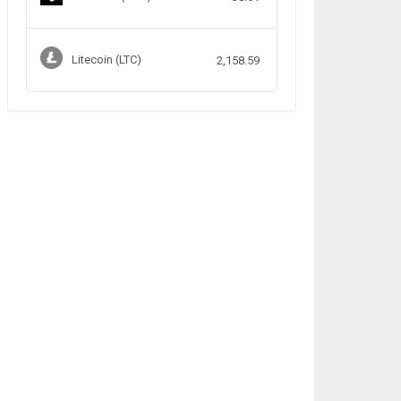
Litecoin (LTC)
2,158.59