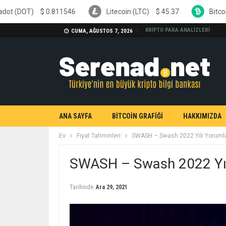
0.811546
Litecoin (LTC)
$
45.37
Bitcoin Cash (BCH)
KRİPTO PARA ANALİZLERİ
CUMA, AĞUSTOS 7, 2026
ANA SAYFA
BİTCOİN GRAFİĞİ
HAKKIMIZDA
Ev
Fiyat Tahminleri
SWASH – Swash 2022 Yılı Yorumla
SWASH – Swash 2022 Yılı
Tarihinde
Ara 29, 2021