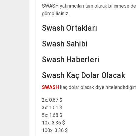
SWASH yatırımcıları tam olarak bilinmese d
görebilisiniz.
Swash Ortakları
Swash Sahibi
Swash Haberleri
Swash Kaç Dolar Olacak
SWASH
kaç dolar olacak diye nitelendirdiğim
2x: 0.67 $
3x: 1.01 $
5x: 1.68 $
10x: 3.36 $
100x: 3.36 $