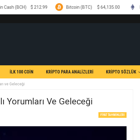
$
212.99
Bitcoin (BTC)
$
64,135.00
Ethereum (ETH
İLK 100 COİN
KRİPTO PARA ANALİZLERİ
KRİPTO SÖZLÜK
rı ve Geleceği
 Yorumları Ve Geleceği
FIYAT TAHMINLERI