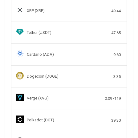
XRP (XRP)
49.44
Tether (USDT)
47.65
Cardano (ADA)
9.60
Dogecoin (DOGE)
3.35
Verge (XVG)
0.097119
Polkadot (DOT)
39.30