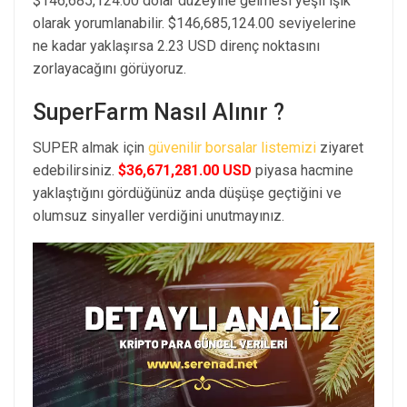
$146,685,124.00 dolar düzeyine gelmesi yeşil ışık
olarak yorumlanabilir. $146,685,124.00 seviyelerine
ne kadar yaklaşırsa 2.23 USD direnç noktasını
zorlayacağını görüyoruz.
SuperFarm Nasıl Alınır ?
SUPER almak için
güvenilir borsalar listemizi
ziyaret
edebilirsiniz.
$36,671,281.00 USD
piyasa hacmine
yaklaştığını gördüğünüz anda düşüşe geçtiğini ve
olumsuz sinyaller verdiğini unutmayınız.