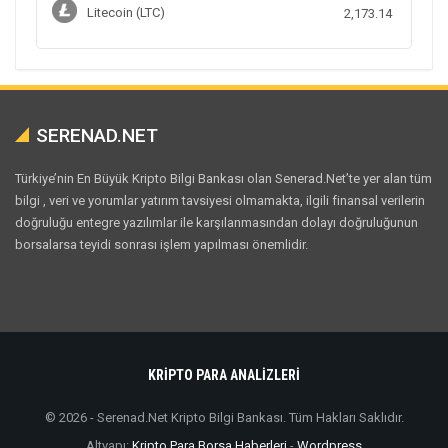
Litecoin (LTC)
2,173.14
SERENAD.NET
Türkiye’nin En Büyük Kripto Bilgi Bankası olan Senerad.Net’te yer alan tüm
bilgi , veri ve yorumlar yatırım tavsiyesi olmamakta, ilgili finansal verilerin
doğruluğu entegre yazılımlar ile karşılanmasından dolayı doğruluğunun
borsalarsa teyidi sonrası işlem yapılması önemlidir.
KRİPTO PARA ANALİZLERİ
© 2026 - Serenad.Net Kripto Bilgi Bankası. Tüm Hakları Saklıdır.
Altyapı:
Kripto Para Borsa Haberleri
-
Wordpress