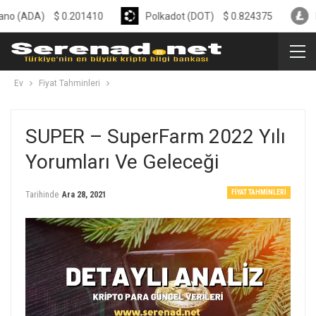
DA)
$
0.201410
Polkadot (DOT)
$
0.824375
Litecoi
Ev
Fiyat Tahminleri
SUPER – SuperFarm 2022 Yılı
Yorumları Ve Geleceği
FIYAT TAHMINLERI
Tarihinde
Ara 28, 2021