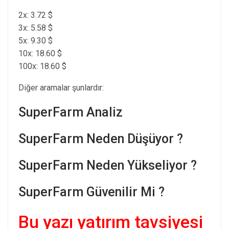
2x: 3.72 $
3x: 5.58 $
5x: 9.30 $
10x: 18.60 $
100x: 18.60 $
Diğer aramalar şunlardır:
SuperFarm Analiz
SuperFarm Neden Düşüyor ?
SuperFarm Neden Yükseliyor ?
SuperFarm Güvenilir Mi ?
Bu yazı yatırım tavsiyesi