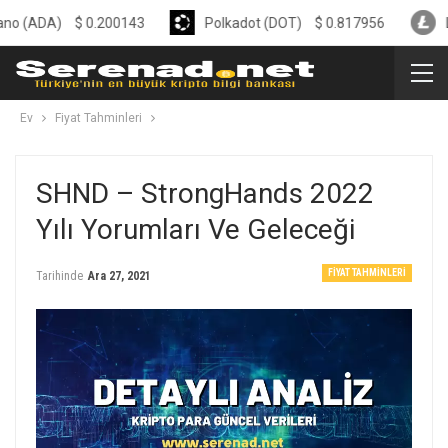
A)
$
0.200143
Polkadot (DOT)
$
0.817956
Litecoin 
Ev
Fiyat Tahminleri
SHND – StrongHands 2022
Yılı Yorumları Ve Geleceği
FIYAT TAHMINLERI
Tarihinde
Ara 27, 2021