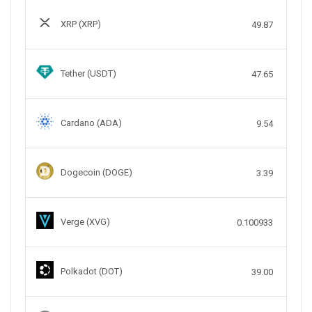
XRP (XRP)
49.87
Tether (USDT)
47.65
Cardano (ADA)
9.54
Dogecoin (DOGE)
3.39
Verge (XVG)
0.100933
Polkadot (DOT)
39.00