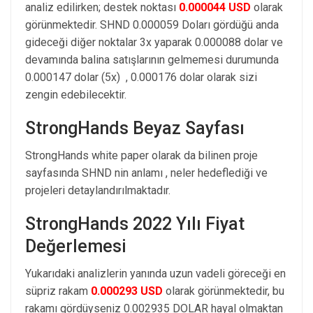
analiz edilirken; destek noktası
0.000044 USD
olarak
görünmektedir. SHND 0.000059 Doları gördüğü anda
gideceği diğer noktalar 3x yaparak 0.000088 dolar ve
devamında balina satışlarının gelmemesi durumunda
0.000147 dolar (5x) , 0.000176 dolar olarak sizi
zengin edebilecektir.
StrongHands Beyaz Sayfası
StrongHands white paper olarak da bilinen proje
sayfasında SHND nin anlamı , neler hedeflediği ve
projeleri detaylandırılmaktadır.
StrongHands 2022 Yılı Fiyat
Değerlemesi
Yukarıdaki analizlerin yanında uzun vadeli göreceği en
süpriz rakam
0.000293 USD
olarak görünmektedir, bu
rakamı gördüyseniz 0.002935 DOLAR hayal olmaktan