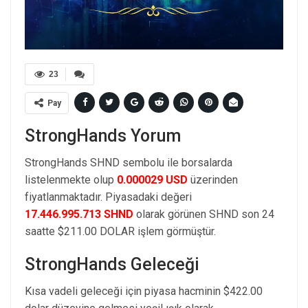
23
Pay
StrongHands Yorum
StrongHands SHND sembolu ile borsalarda
listelenmekte olup
0.000029 USD
üzerinden
fiyatlanmaktadır. Piyasadaki değeri
17.446.995.713 SHND
olarak görünen SHND son 24
saatte $211.00 DOLAR işlem görmüştür.
StrongHands Geleceği
Kısa vadeli geleceği için piyasa hacminin $422.00