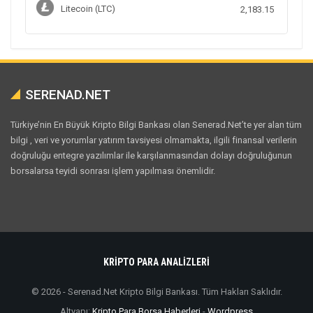
Litecoin (LTC)
2,183.15
SERENAD.NET
Türkiye’nin En Büyük Kripto Bilgi Bankası olan Senerad.Net’te yer alan tüm
bilgi , veri ve yorumlar yatırım tavsiyesi olmamakta, ilgili finansal verilerin
doğruluğu entegre yazılımlar ile karşılanmasından dolayı doğruluğunun
borsalarsa teyidi sonrası işlem yapılması önemlidir.
KRİPTO PARA ANALİZLERİ
© 2026 - Serenad.Net Kripto Bilgi Bankası. Tüm Hakları Saklıdır.
Altyapı:
Kripto Para Borsa Haberleri
-
Wordpress