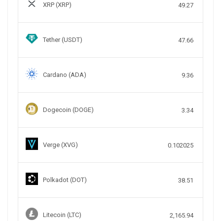
XRP (XRP)
49.27
Tether (USDT)
47.66
Cardano (ADA)
9.36
Dogecoin (DOGE)
3.34
Verge (XVG)
0.102025
Polkadot (DOT)
38.51
Litecoin (LTC)
2,165.94