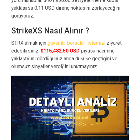
yorumlanabilir. $461,930.00 seviyelerine ne kadar
yaklaşırsa 0.11 USD direnç noktasını zorlayacağını
görüyoruz.
StrikeXS Nasıl Alınır ?
STRX almak için
güvenilir borsalar listemizi
ziyaret
edebilirsiniz.
$115,482.50 USD
piyasa hacmine
yaklaştığını gördüğünüz anda düşüşe geçtiğini ve
olumsuz sinyaller verdiğini unutmayınız.