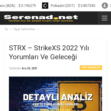
A)
$
0.196279
Polkadot (DOT)
$
0.807340
Litecoin 
Ev
Fiyat Tahminleri
STRX – StrikeXS 2022 Yılı
Yorumları Ve Geleceği
FIYAT TAHMINLERI
Tarihinde
Ara 29, 2021