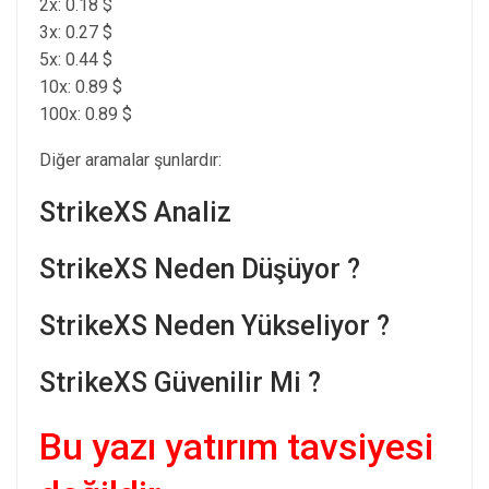
2x: 0.18 $
3x: 0.27 $
5x: 0.44 $
10x: 0.89 $
100x: 0.89 $
Diğer aramalar şunlardır:
StrikeXS Analiz
StrikeXS Neden Düşüyor ?
StrikeXS Neden Yükseliyor ?
StrikeXS Güvenilir Mi ?
Bu yazı yatırım tavsiyesi