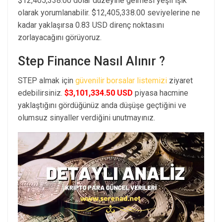
$12,405,338.00 dolar düzeyine gelmesi yeşil ışık
olarak yorumlanabilir. $12,405,338.00 seviyelerine ne
kadar yaklaşırsa 0.83 USD direnç noktasını
zorlayacağını görüyoruz.
Step Finance Nasıl Alınır ?
STEP almak için
güvenilir borsalar listemizi
ziyaret
edebilirsiniz.
$3,101,334.50 USD
piyasa hacmine
yaklaştığını gördüğünüz anda düşüşe geçtiğini ve
olumsuz sinyaller verdiğini unutmayınız.