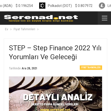
$
0.196254
Polkadot (DOT)
$
0.807972
Litecoin (L
Ev
Fiyat Tahminleri
STEP – Step Finance 2022 Yılı
Yorumları Ve Geleceği
FIYAT TAHMINLERI
Tarihinde
Ara 28, 2021