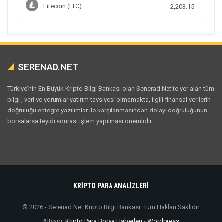
Litecoin (LTC)
2,203.15
SERENAD.NET
Türkiye’nin En Büyük Kripto Bilgi Bankası olan Senerad.Net’te yer alan tüm
bilgi , veri ve yorumlar yatırım tavsiyesi olmamakta, ilgili finansal verilerin
doğruluğu entegre yazılımlar ile karşılanmasından dolayı doğruluğunun
borsalarsa teyidi sonrası işlem yapılması önemlidir.
KRİPTO PARA ANALİZLERİ
© 2026 - Serenad.Net Kripto Bilgi Bankası. Tüm Hakları Saklıdır.
Altyapı:
Kripto Para Borsa Haberleri
-
Wordpress