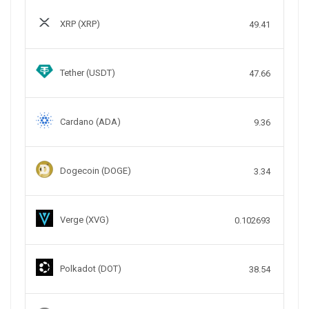
XRP (XRP)
49.41
Tether (USDT)
47.66
Cardano (ADA)
9.36
Dogecoin (DOGE)
3.34
Verge (XVG)
0.102693
Polkadot (DOT)
38.54