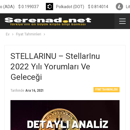
$
0.199037
Polkadot (DOT)
$
0.814014
Litecoin (
Ev
Fiyat Tahminleri
STELLARINU – StellarInu
2022 Yılı Yorumları Ve
Geleceği
FIYAT TAHMINLERI
Tarihinde
Ara 16, 2021