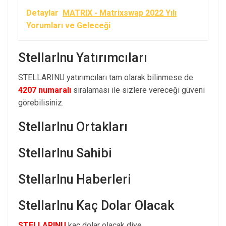
Detaylar
MATRIX - Matrixswap 2022 Yılı
Yorumları ve Geleceği
StellarInu Yatırımcıları
STELLARINU yatırımcıları tam olarak bilinmese de
4207 numaralı
sıralaması ile sizlere vereceği güveni
görebilisiniz.
StellarInu Ortakları
StellarInu Sahibi
StellarInu Haberleri
StellarInu Kaç Dolar Olacak
STELLARINU
kaç dolar olacak diye