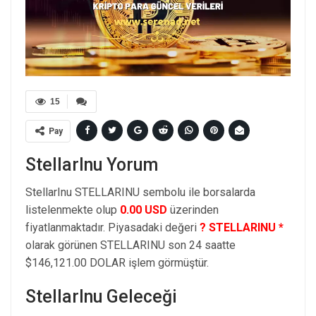
15
Pay
StellarInu Yorum
StellarInu STELLARINU sembolu ile borsalarda
listelenmekte olup
0.00 USD
üzerinden
fiyatlanmaktadır. Piyasadaki değeri
? STELLARINU *
olarak görünen STELLARINU son 24 saatte
$146,121.00 DOLAR işlem görmüştür.
StellarInu Geleceği