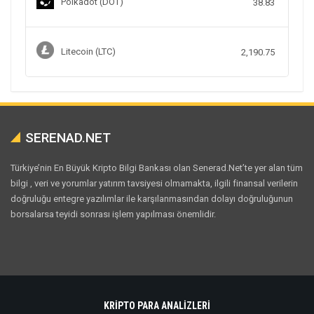
Polkadot (DOT)
38.83
Litecoin (LTC)
2,190.75
SERENAD.NET
Türkiye’nin En Büyük Kripto Bilgi Bankası olan Senerad.Net’te yer alan tüm
bilgi , veri ve yorumlar yatırım tavsiyesi olmamakta, ilgili finansal verilerin
doğruluğu entegre yazılımlar ile karşılanmasından dolayı doğruluğunun
borsalarsa teyidi sonrası işlem yapılması önemlidir.
KRİPTO PARA ANALİZLERİ