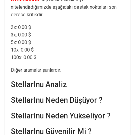
nitelendirdiğimizde aşağıdaki destek noktaları son
derece kritikdir.
2x: 0.00 $
3x: 0.00 $
5x: 0.00 $
10x: 0.00 $
100x: 0.00 $
Diğer aramalar şunlardır:
StellarInu Analiz
StellarInu Neden Düşüyor ?
StellarInu Neden Yükseliyor ?
StellarInu Güvenilir Mi ?