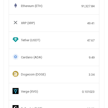
Ethereum (ETH)
91,327.84
XRP (XRP)
49.41
Tether (USDT)
47.67
Cardano (ADA)
9.49
Dogecoin (DOGE)
3.34
Verge (XVG)
0.101023