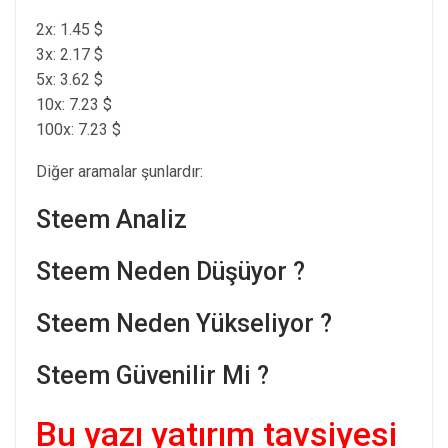
2x: 1.45 $
3x: 2.17 $
5x: 3.62 $
10x: 7.23 $
100x: 7.23 $
Diğer aramalar şunlardır:
Steem Analiz
Steem Neden Düşüyor ?
Steem Neden Yükseliyor ?
Steem Güvenilir Mi ?
Bu yazı yatırım tavsiyesi