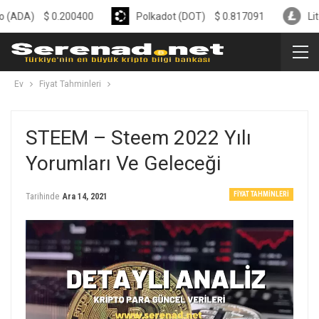
$
0.200400
Polkadot (DOT)
$
0.817091
Litecoin (L
Ev
Fiyat Tahminleri
STEEM – Steem 2022 Yılı
Yorumları Ve Geleceği
FIYAT TAHMINLERI
Tarihinde
Ara 14, 2021