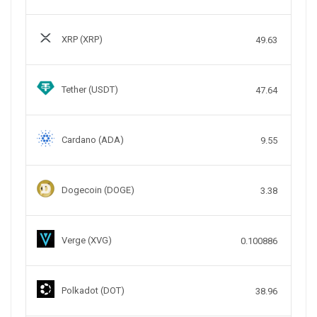
XRP (XRP)
49.63
Tether (USDT)
47.64
Cardano (ADA)
9.55
Dogecoin (DOGE)
3.38
Verge (XVG)
0.100886
Polkadot (DOT)
38.96