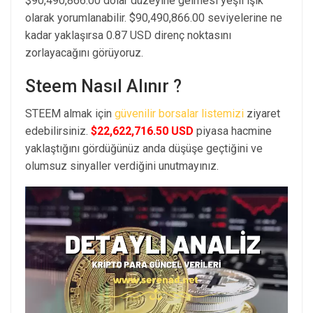
$90,490,866.00 dolar düzeyine gelmesi yeşil ışık
olarak yorumlanabilir. $90,490,866.00 seviyelerine ne
kadar yaklaşırsa 0.87 USD direnç noktasını
zorlayacağını görüyoruz.
Steem Nasıl Alınır ?
STEEM almak için
güvenilir borsalar listemizi
ziyaret
edebilirsiniz.
$22,622,716.50 USD
piyasa hacmine
yaklaştığını gördüğünüz anda düşüşe geçtiğini ve
olumsuz sinyaller verdiğini unutmayınız.