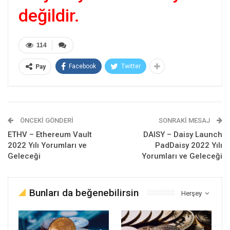
değildir.
114
Facebook
Twitter
Pay
ÖNCEKI GÖNDERI
SONRAKI MESAJ
ETHV – Ethereum Vault
DAISY – Daisy Launch
2022 Yılı Yorumları ve
PadDaisy 2022 Yılı
Geleceği
Yorumları ve Geleceği
Bunları da beğenebilirsin
Herşey