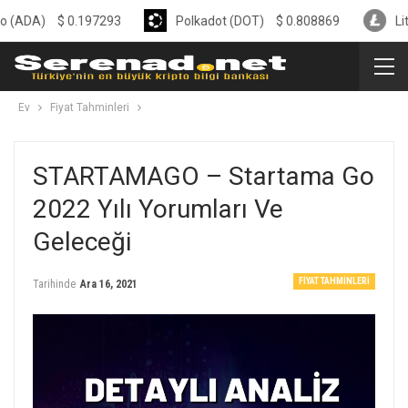
$
0.197293
Polkadot (DOT)
$
0.808869
Litecoin (
Ev
Fiyat Tahminleri
STARTAMAGO – Startama Go
2022 Yılı Yorumları Ve
Geleceği
FIYAT TAHMINLERI
Tarihinde
Ara 16, 2021