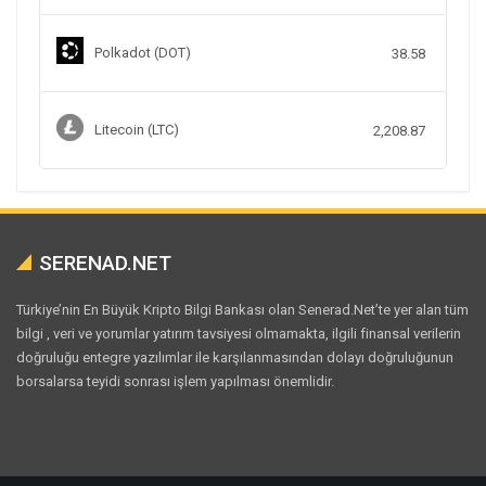
Polkadot (DOT)
38.58
Litecoin (LTC)
2,208.87
SERENAD.NET
Türkiye’nin En Büyük Kripto Bilgi Bankası olan Senerad.Net’te yer alan tüm
bilgi , veri ve yorumlar yatırım tavsiyesi olmamakta, ilgili finansal verilerin
doğruluğu entegre yazılımlar ile karşılanmasından dolayı doğruluğunun
borsalarsa teyidi sonrası işlem yapılması önemlidir.