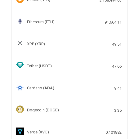
3,108,494.03
Ethereum (ETH)
91,664.11
XRP (XRP)
49.51
Tether (USDT)
47.66
Cardano (ADA)
9.41
Dogecoin (DOGE)
3.35
Verge (XVG)
0.101882