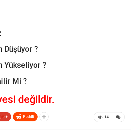
z
n Düşüyor ?
n Yükseliyor ?
lir Mi ?
yesi değildir.
gle +
ReddIt
14