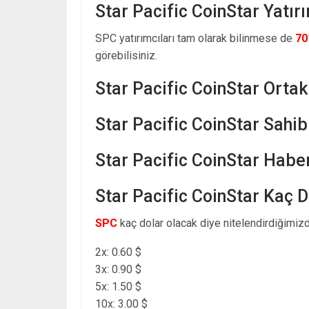
Star Pacific CoinStar Yatırı
SPC yatırımcıları tam olarak bilinmese de
70
görebilisiniz.
Star Pacific CoinStar Ortak
Star Pacific CoinStar Sahib
Star Pacific CoinStar Haber
Star Pacific CoinStar Kaç 
SPC
kaç dolar olacak diye nitelendirdiğimizd
2x: 0.60 $
3x: 0.90 $
5x: 1.50 $
10x: 3.00 $