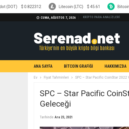
22312
Litecoin (LTC)
$
45.61
Bitcoin Cash (BCH)
$
2
KRİPTO PARA ANALİZLERİ
CUMA, AĞUSTOS 7, 2026
ANA SAYFA
BİTCOİN GRAFİĞİ
HAKKIMIZDA
Ev
Fiyat Tahminleri
SPC – Star Pacific CoinStar 2022 Y
SPC – Star Pacific CoinS
Geleceği
Tarihinde
Ara 23, 2021