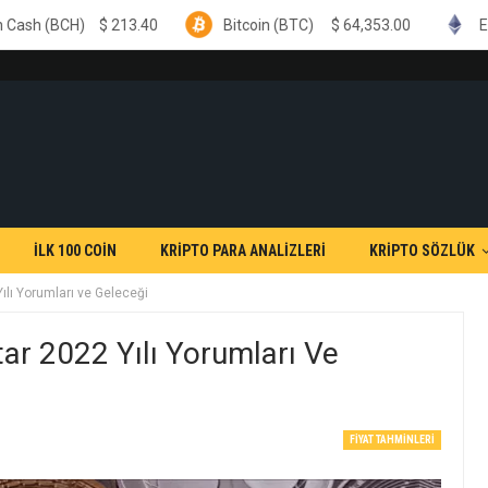
13.40
Bitcoin (BTC)
$
64,353.00
Ethereum (ETH)
İLK 100 COİN
KRİPTO PARA ANALİZLERİ
KRİPTO SÖZLÜK
ılı Yorumları ve Geleceği
tar 2022 Yılı Yorumları Ve
FIYAT TAHMINLERI