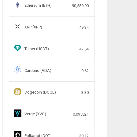
Ethereum (ETH)
90,580.90
XRP (XRP)
49.34
Tether (USDT)
47.54
Cardano (ADA)
9.62
Dogecoin (DOGE)
3.30
Verge (XVG)
0.095821
Polkadot (DOT)
39.12