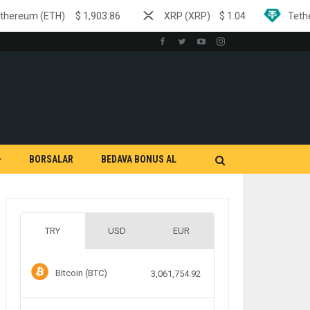
$
1,903.86
XRP (XRP)
$
1.04
Tether (USDT)
$
0.9
BORSALAR
BEDAVA BONUS AL
TRY
USD
EUR
Bitcoin (BTC)
3,061,754.92