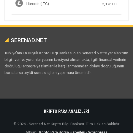
Litecoin (LTC)
2,176.00
SERENAD.NET
Türkiye’nin En Büyük Kripto Bilgi Bankası olan Senerad.Net’te yer alan tüm
bilgi , veri ve yorumlar yatırım tavsiyesi olmamakta, ilgili finansal verilerin
doğruluğu entegre yazılımlar ile karşılanmasından dolayı doğruluğunun
borsalarsa teyidi sonrası işlem yapılması önemlidir.
KRİPTO PARA ANALİZLERİ
© 2026 - Serenad.Net Kripto Bilgi Bankası. Tüm Hakları Saklıdır.
Altyapı:
Kripto Para Borsa Haberleri
-
Wordpress