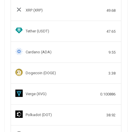
XRP (XRP)
49.68
Tether (USDT)
47.65
Cardano (ADA)
9.55
Dogecoin (DOGE)
3.38
Verge (XVG)
0.100886
Polkadot (DOT)
38.92