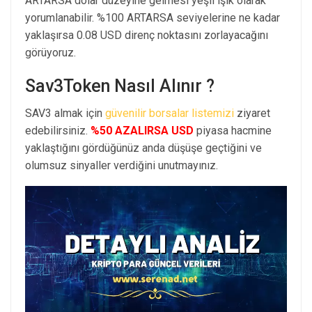
ARTARSA dolar düzeyine gelmesi yeşil ışık olarak
yorumlanabilir. %100 ARTARSA seviyelerine ne kadar
yaklaşırsa 0.08 USD direnç noktasını zorlayacağını
görüyoruz.
Sav3Token Nasıl Alınır ?
SAV3 almak için
güvenilir borsalar listemizi
ziyaret
edebilirsiniz.
%50 AZALIRSA USD
piyasa hacmine
yaklaştığını gördüğünüz anda düşüşe geçtiğini ve
olumsuz sinyaller verdiğini unutmayınız.