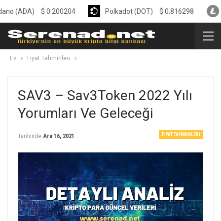
DA)
$
0.200204
Polkadot (DOT)
$
0.816298
Litecoi
Ev
Fiyat Tahminleri
SAV3 – Sav3Token 2022 Yılı
Yorumları Ve Geleceği
FIYAT TAHMINLERI
Tarihinde
Ara 16, 2021