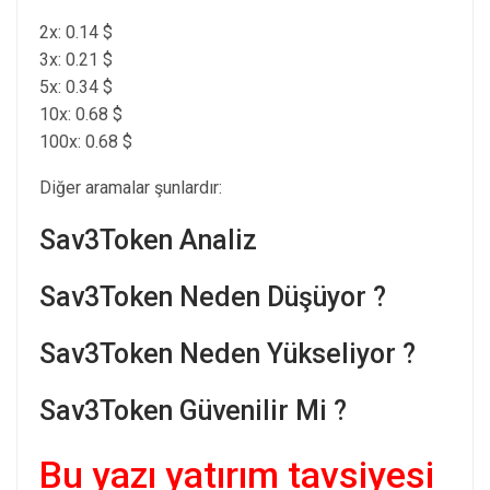
2x: 0.14 $
3x: 0.21 $
5x: 0.34 $
10x: 0.68 $
100x: 0.68 $
Diğer aramalar şunlardır:
Sav3Token Analiz
Sav3Token Neden Düşüyor ?
Sav3Token Neden Yükseliyor ?
Sav3Token Güvenilir Mi ?
Bu yazı yatırım tavsiyesi