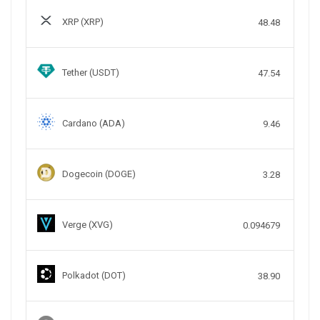
XRP (XRP)
48.48
Tether (USDT)
47.54
Cardano (ADA)
9.46
Dogecoin (DOGE)
3.28
Verge (XVG)
0.094679
Polkadot (DOT)
38.90