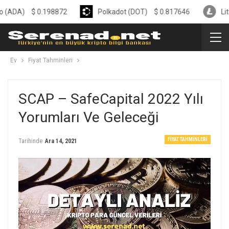
$
0.198872
Polkadot (DOT)
$
0.817646
Litecoin (L
Ev
Fiyat Tahminleri
SCAP – SafeCapital 2022 Yılı
Yorumları Ve Geleceği
FIYAT TAHMINLERI
Tarihinde
Ara 14, 2021