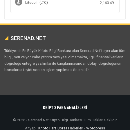
Litecoin (LTC)
2,160.49
SERENAD.NET
Türkiye’nin En Büyük Kripto Bilgi Bankası olan Senerad.Net’te yer alan tüm
bilgi , veri ve yorumlar yatırım tavsiyesi olmamakta, ilgili finansal verilerin
doğruluğu entegre yazılımlar ile karşılanmasından dolayı doğruluğunun
borsalarsa teyidi sonrası işlem yapılması önemlidir.
KRİPTO PARA ANALİZLERİ
© 2026 - Serenad.Net Kripto Bilgi Bankası. Tüm Hakları Saklıdır.
Altyapı:
Kripto Para Borsa Haberleri
-
Wordpress