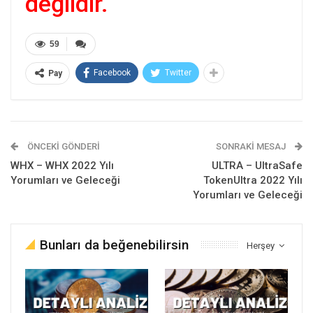
değildir.
59
Facebook
Twitter
Pay
ÖNCEKI GÖNDERI
SONRAKI MESAJ
WHX – WHX 2022 Yılı
ULTRA – UltraSafe
Yorumları ve Geleceği
TokenUltra 2022 Yılı
Yorumları ve Geleceği
Bunları da beğenebilirsin
Herşey