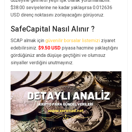
düzeyine gelmesi yeşil ışık olarak yorumlanabilir.
$38.00 seviyelerine ne kadar yaklaşırsa 0.012636
USD direnç noktasını zorlayacağını görüyoruz.
SafeCapital Nasıl Alınır ?
SCAP almak için
güvenilir borsalar listemizi
ziyaret
edebilirsiniz.
$9.50 USD
piyasa hacmine yaklaştığını
gördüğünüz anda düşüşe geçtiğini ve olumsuz
sinyaller verdiğini unutmayınız.