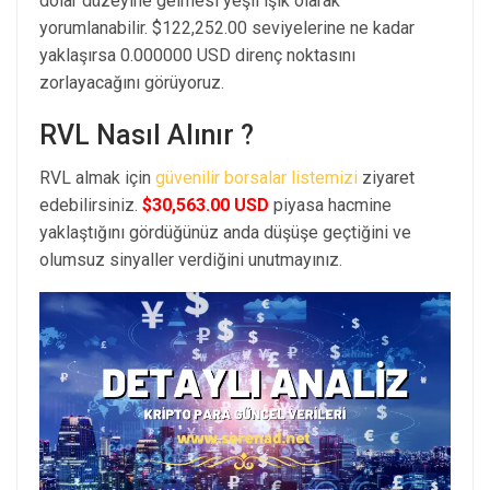
dolar düzeyine gelmesi yeşil ışık olarak
yorumlanabilir. $122,252.00 seviyelerine ne kadar
yaklaşırsa 0.000000 USD direnç noktasını
zorlayacağını görüyoruz.
RVL Nasıl Alınır ?
RVL almak için
güvenilir borsalar listemizi
ziyaret
edebilirsiniz.
$30,563.00 USD
piyasa hacmine
yaklaştığını gördüğünüz anda düşüşe geçtiğini ve
olumsuz sinyaller verdiğini unutmayınız.