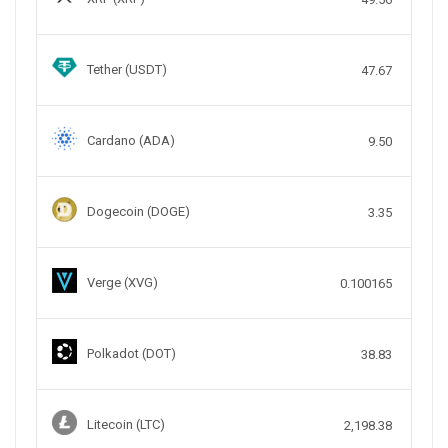
Tether (USDT)
47.67
Cardano (ADA)
9.50
Dogecoin (DOGE)
3.35
Verge (XVG)
0.100165
Polkadot (DOT)
38.83
Litecoin (LTC)
2,198.38