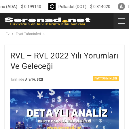
)
$
0.199140
Polkadot (DOT)
$
0.814020
Litecoin 
Ev
Fiyat Tahminleri
RVL – RVL 2022 Yılı Yorumları
Ve Geleceği
FIYAT TAHMINLERI
Tarihinde
Ara 16, 2021