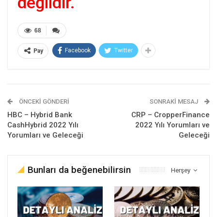
değildir.
68
Facebook
Twitter
Pay
ÖNCEKI GÖNDERI
SONRAKI MESAJ
HBC – Hybrid Bank
CRP – CropperFinance
CashHybrid 2022 Yılı
2022 Yılı Yorumları ve
Yorumları ve Geleceği
Geleceği
Bunları da beğenebilirsin
Herşey