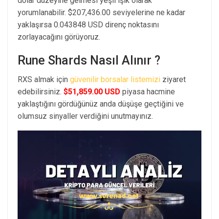
dolar düzeyine gelmesi yeşil ışık olarak
yorumlanabilir. $207,436.00 seviyelerine ne kadar
yaklaşırsa 0.043848 USD direnç noktasını
zorlayacağını görüyoruz.
Rune Shards Nasıl Alınır ?
RXS almak için
güvenilir borsalar listemizi
ziyaret
edebilirsiniz.
$51,859.00 USD
piyasa hacmine
yaklaştığını gördüğünüz anda düşüşe geçtiğini ve
olumsuz sinyaller verdiğini unutmayınız.