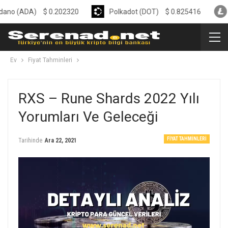
DA)
$
0.202320
Polkadot (DOT)
$
0.825416
Litecoi
Ev
Fiyat Tahminleri
RXS – Rune Shards 2022 Yılı
Yorumları Ve Geleceği
FIYAT TAHMINLERI
Tarihinde
Ara 22, 2021