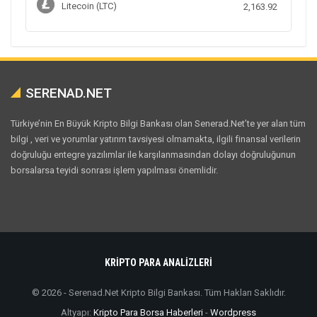
Litecoin (LTC)
2,163.92
SERENAD.NET
Türkiye’nin En Büyük Kripto Bilgi Bankası olan Senerad.Net’te yer alan tüm
bilgi , veri ve yorumlar yatırım tavsiyesi olmamakta, ilgili finansal verilerin
doğruluğu entegre yazılımlar ile karşılanmasından dolayı doğruluğunun
borsalarsa teyidi sonrası işlem yapılması önemlidir.
KRİPTO PARA ANALİZLERİ
© 2026 - Serenad.Net Kripto Bilgi Bankası. Tüm Hakları Saklıdır.
Altyapı:
Kripto Para Borsa Haberleri
-
Wordpress