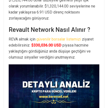
$1,320,144.00 dolar düzeyine gelmesi yeşil ışık
olarak yorumlanabilir. $1,320,144.00 seviyelerine ne
kadar yaklaşırsa 6.91 USD direnç noktasını
zorlayacağını görüyoruz.
Revault Network Nasıl Alınır ?
REVA almak için
güvenilir borsalar listemizi
ziyaret
edebilirsiniz.
$330,036.00 USD
piyasa hacmine
yaklaştığını gördüğünüz anda düşüşe geçtiğini ve
olumsuz sinyaller verdiğini unutmayınız.