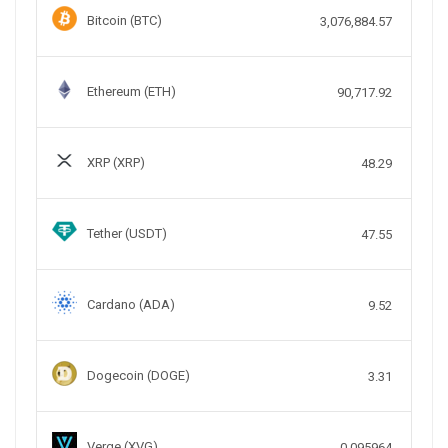
Bitcoin (BTC)
3,076,884.57
Ethereum (ETH)
90,717.92
XRP (XRP)
48.29
Tether (USDT)
47.55
Cardano (ADA)
9.52
Dogecoin (DOGE)
3.31
Verge (XVG)
0.095964