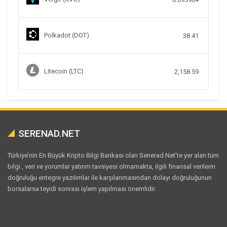
Polkadot (DOT)
38.41
Litecoin (LTC)
2,158.59
SERENAD.NET
Türkiye’nin En Büyük Kripto Bilgi Bankası olan Senerad.Net’te yer alan tüm
bilgi , veri ve yorumlar yatırım tavsiyesi olmamakta, ilgili finansal verilerin
doğruluğu entegre yazılımlar ile karşılanmasından dolayı doğruluğunun
borsalarsa teyidi sonrası işlem yapılması önemlidir.