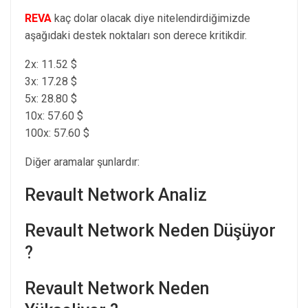
REVA
kaç dolar olacak diye nitelendirdiğimizde
aşağıdaki destek noktaları son derece kritikdir.
2x: 11.52 $
3x: 17.28 $
5x: 28.80 $
10x: 57.60 $
100x: 57.60 $
Diğer aramalar şunlardır:
Revault Network Analiz
Revault Network Neden Düşüyor
?
Revault Network Neden