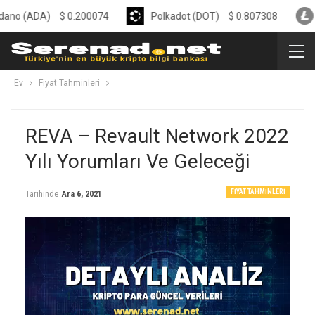
DA)
$
0.200074
Polkadot (DOT)
$
0.807308
Litecoin
Ev
Fiyat Tahminleri
REVA – Revault Network 2022
Yılı Yorumları Ve Geleceği
FIYAT TAHMINLERI
Tarihinde
Ara 6, 2021