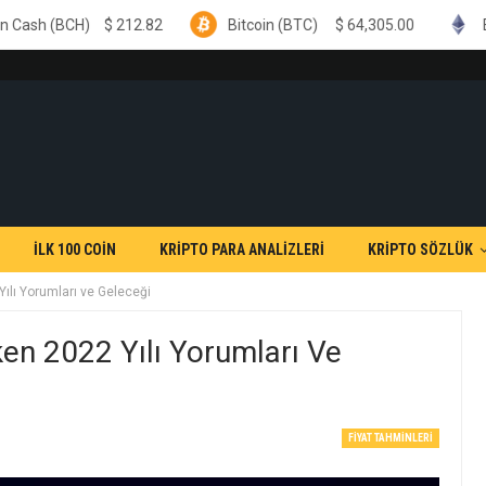
$
212.82
Bitcoin (BTC)
$
64,305.00
Ethereum (ETH
İLK 100 COİN
KRİPTO PARA ANALİZLERİ
KRİPTO SÖZLÜK
lı Yorumları ve Geleceği
n 2022 Yılı Yorumları Ve
FIYAT TAHMINLERI