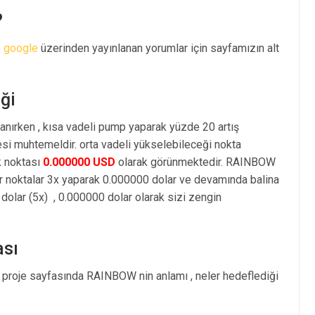
?
e
google
üzerinden yayınlanan yorumlar için sayfamızın alt
ği
anırken , kısa vadeli pump yaparak yüzde 20 artış
i muhtemeldir. orta vadeli yükselebileceği nokta
k noktası
0.000000 USD
olarak görünmektedir. RAINBOW
r noktalar 3x yaparak 0.000000 dolar ve devamında balina
olar (5x) , 0.000000 dolar olarak sizi zengin
ası
 proje sayfasında RAINBOW nin anlamı , neler hedeflediği