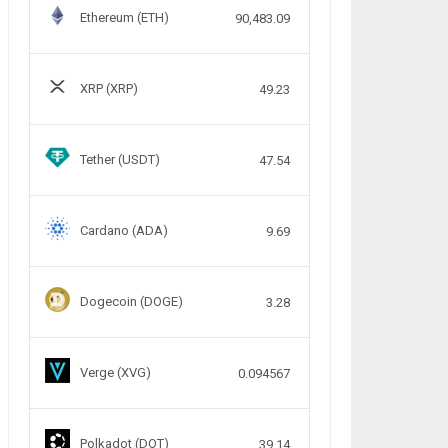
Ethereum (ETH)
90,483.09
XRP (XRP)
49.23
Tether (USDT)
47.54
Cardano (ADA)
9.69
Dogecoin (DOGE)
3.28
Verge (XVG)
0.094567
Polkadot (DOT)
39.14