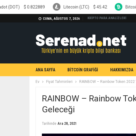
0.822889
Litecoin (LTC)
$
45.42
Bitcoin Cash (BCH)
KRİPTO PARA ANALİZLERİ
CUMA, AĞUSTOS 7, 2026
ANA SAYFA
BİTCOİN GRAFİĞİ
HAKKIMIZDA
Ev
Fiyat Tahminleri
RAINBOW – Rainbow Token 2022 Yı
RAINBOW – Rainbow Toke
Geleceği
Tarihinde
Ara 28, 2021