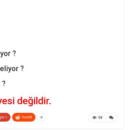
yor ?
liyor ?
 ?
yesi değildir.
gle +
ReddIt
59