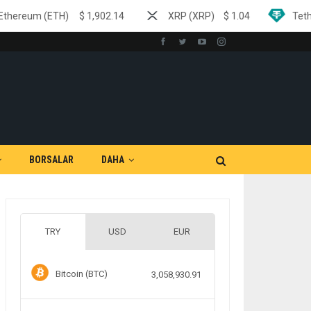
)
$
1,902.14
XRP (XRP)
$
1.04
Tether (USDT)
$
0
BORSALAR
DAHA
TRY
USD
EUR
Bitcoin (BTC)
3,058,930.91