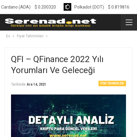
no (ADA)
$
0.200320
Polkadot (DOT)
$
0.819816
Ev
Fiyat Tahminleri
QFI – QFinance 2022 Yılı
Yorumları Ve Geleceği
FIYAT TAHMINLERI
Tarihinde
Ara 14, 2021