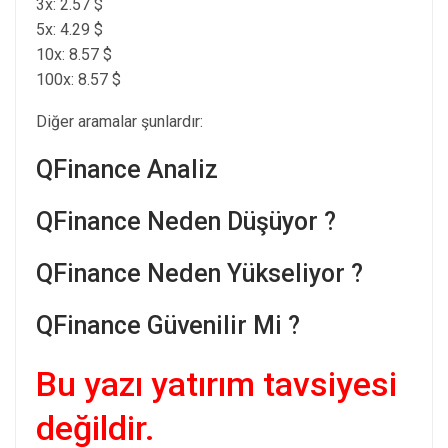
3x: 2.57 $
5x: 4.29 $
10x: 8.57 $
100x: 8.57 $
Diğer aramalar şunlardır:
QFinance Analiz
QFinance Neden Düşüyor ?
QFinance Neden Yükseliyor ?
QFinance Güvenilir Mi ?
Bu yazı yatırım tavsiyesi
değildir.