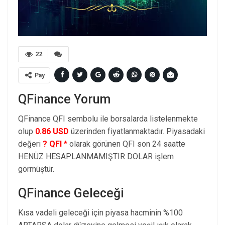
22
Pay
QFinance Yorum
QFinance QFI sembolu ile borsalarda listelenmekte
olup
0.86 USD
üzerinden fiyatlanmaktadır. Piyasadaki
değeri
? QFI *
olarak görünen QFI son 24 saatte
HENÜZ HESAPLANMAMIŞTIR DOLAR işlem
görmüştür.
QFinance Geleceği
Kısa vadeli geleceği için piyasa hacminin %100