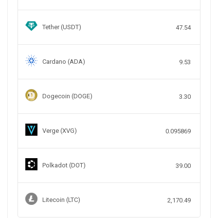
Tether (USDT)
47.54
Cardano (ADA)
9.53
Dogecoin (DOGE)
3.30
Verge (XVG)
0.095869
Polkadot (DOT)
39.00
Litecoin (LTC)
2,170.49