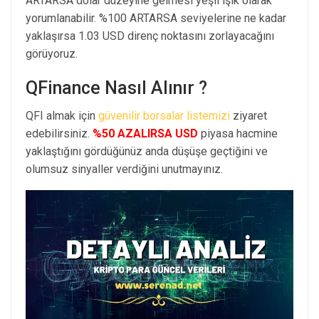
ARTARSA dolar düzeyine gelmesi yeşil ışık olarak
yorumlanabilir. %100 ARTARSA seviyelerine ne kadar
yaklaşırsa 1.03 USD direnç noktasını zorlayacağını
görüyoruz.
QFinance Nasıl Alınır ?
QFI almak için
güvenilir borsalar listemizi
ziyaret
edebilirsiniz.
%50 AZALIRSA USD
piyasa hacmine
yaklaştığını gördüğünüz anda düşüşe geçtiğini ve
olumsuz sinyaller verdiğini unutmayınız.