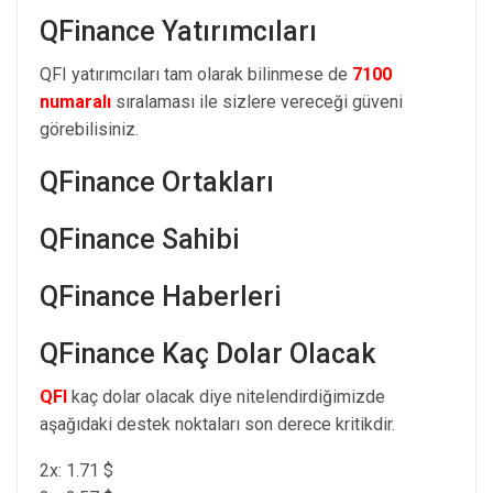
QFinance Yatırımcıları
QFI yatırımcıları tam olarak bilinmese de
7100
numaralı
sıralaması ile sizlere vereceği güveni
görebilisiniz.
QFinance Ortakları
QFinance Sahibi
QFinance Haberleri
QFinance Kaç Dolar Olacak
QFI
kaç dolar olacak diye nitelendirdiğimizde
aşağıdaki destek noktaları son derece kritikdir.
2x: 1.71 $