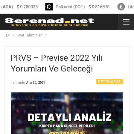
$
0.200033
Polkadot (DOT)
$
0.816870
Litecoin (LT
Ev
Fiyat Tahminleri
PRVS – Previse 2022 Yılı
Yorumları Ve Geleceği
FIYAT TAHMINLERI
Tarihinde
Ara 20, 2021