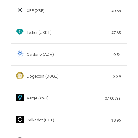
XRP (XRP)
49.68
Tether (USDT)
47.65
Cardano (ADA)
9.54
Dogecoin (DOGE)
3.39
Verge (XVG)
0.100933
Polkadot (DOT)
38.95