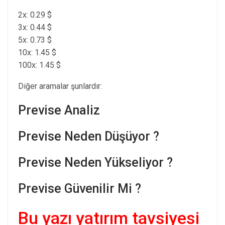
2x: 0.29 $
3x: 0.44 $
5x: 0.73 $
10x: 1.45 $
100x: 1.45 $
Diğer aramalar şunlardır:
Previse Analiz
Previse Neden Düşüyor ?
Previse Neden Yükseliyor ?
Previse Güvenilir Mi ?
Bu yazı yatırım tavsiyesi