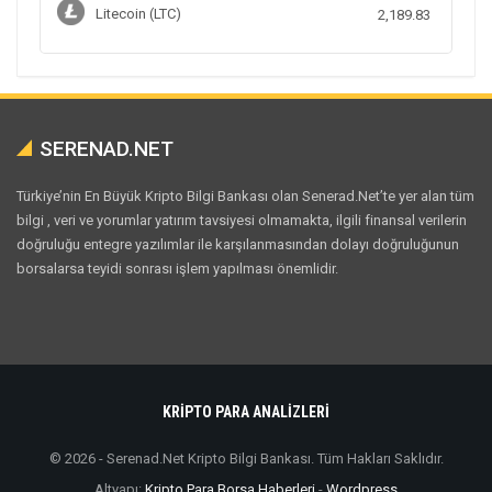
Litecoin (LTC)
2,189.83
SERENAD.NET
Türkiye’nin En Büyük Kripto Bilgi Bankası olan Senerad.Net’te yer alan tüm
bilgi , veri ve yorumlar yatırım tavsiyesi olmamakta, ilgili finansal verilerin
doğruluğu entegre yazılımlar ile karşılanmasından dolayı doğruluğunun
borsalarsa teyidi sonrası işlem yapılması önemlidir.
KRİPTO PARA ANALİZLERİ
© 2026 - Serenad.Net Kripto Bilgi Bankası. Tüm Hakları Saklıdır.
Altyapı:
Kripto Para Borsa Haberleri
-
Wordpress