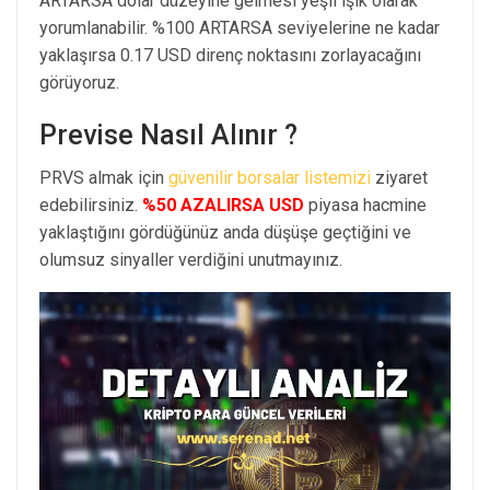
ARTARSA dolar düzeyine gelmesi yeşil ışık olarak
yorumlanabilir. %100 ARTARSA seviyelerine ne kadar
yaklaşırsa 0.17 USD direnç noktasını zorlayacağını
görüyoruz.
Previse Nasıl Alınır ?
PRVS almak için
güvenilir borsalar listemizi
ziyaret
edebilirsiniz.
%50 AZALIRSA USD
piyasa hacmine
yaklaştığını gördüğünüz anda düşüşe geçtiğini ve
olumsuz sinyaller verdiğini unutmayınız.