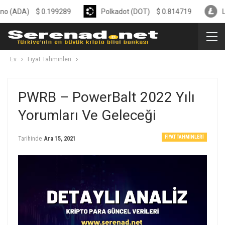
A)
$
0.199289
Polkadot (DOT)
$
0.814719
Litecoin 
Ev
Fiyat Tahminleri
PWRB – PowerBalt 2022 Yılı
Yorumları Ve Geleceği
FIYAT TAHMINLERI
Tarihinde
Ara 15, 2021