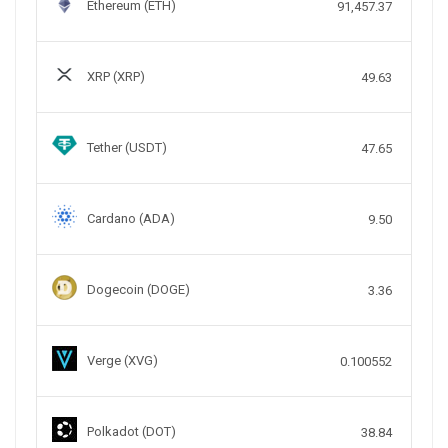
Ethereum (ETH)
91,457.37
XRP (XRP)
49.63
Tether (USDT)
47.65
Cardano (ADA)
9.50
Dogecoin (DOGE)
3.36
Verge (XVG)
0.100552
Polkadot (DOT)
38.84