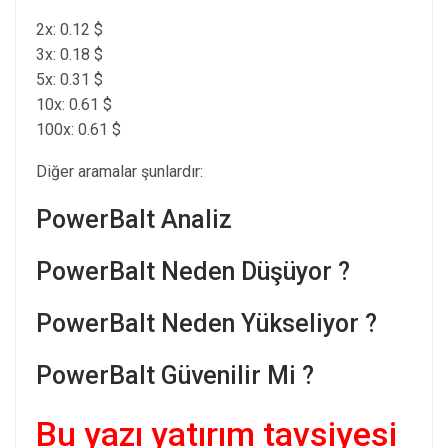
2x: 0.12 $
3x: 0.18 $
5x: 0.31 $
10x: 0.61 $
100x: 0.61 $
Diğer aramalar şunlardır:
PowerBalt Analiz
PowerBalt Neden Düşüyor ?
PowerBalt Neden Yükseliyor ?
PowerBalt Güvenilir Mi ?
Bu yazı yatırım tavsiyesi