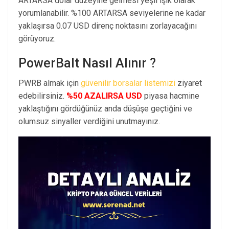
ARTARSA dolar düzeyine gelmesi yeşil ışık olarak
yorumlanabilir. %100 ARTARSA seviyelerine ne kadar
yaklaşırsa 0.07 USD direnç noktasını zorlayacağını
görüyoruz.
PowerBalt Nasıl Alınır ?
PWRB almak için
güvenilir borsalar listemizi
ziyaret
edebilirsiniz.
%50 AZALIRSA USD
piyasa hacmine
yaklaştığını gördüğünüz anda düşüşe geçtiğini ve
olumsuz sinyaller verdiğini unutmayınız.