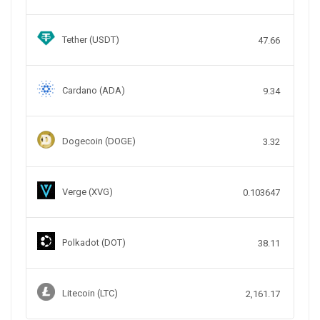
Tether (USDT)
47.66
Cardano (ADA)
9.34
Dogecoin (DOGE)
3.32
Verge (XVG)
0.103647
Polkadot (DOT)
38.11
Litecoin (LTC)
2,161.17