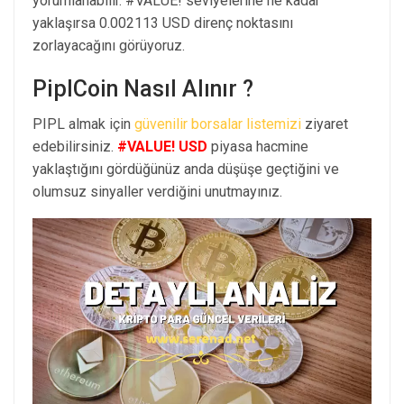
yorumlanabilir. #VALUE! seviyelerine ne kadar
yaklaşırsa 0.002113 USD direnç noktasını
zorlayacağını görüyoruz.
PiplCoin Nasıl Alınır ?
PIPL almak için
güvenilir borsalar listemizi
ziyaret
edebilirsiniz.
#VALUE! USD
piyasa hacmine
yaklaştığını gördüğünüz anda düşüşe geçtiğini ve
olumsuz sinyaller verdiğini unutmayınız.