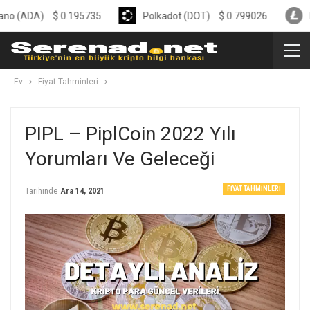
DA)
$
0.195735
Polkadot (DOT)
$
0.799026
Litecoi
Ev
Fiyat Tahminleri
PIPL – PiplCoin 2022 Yılı
Yorumları Ve Geleceği
FIYAT TAHMINLERI
Tarihinde
Ara 14, 2021