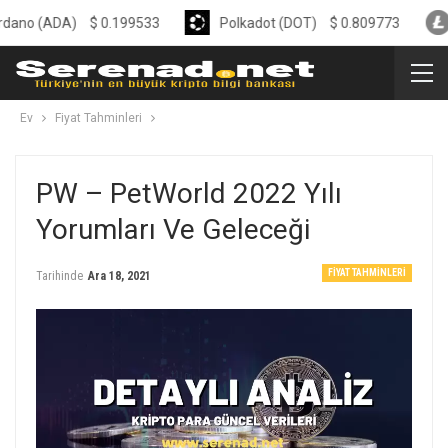
ADA)
$
0.199533
Polkadot (DOT)
$
0.809773
Liteco
Ev
Fiyat Tahminleri
PW – PetWorld 2022 Yılı
Yorumları Ve Geleceği
FIYAT TAHMINLERI
Tarihinde
Ara 18, 2021