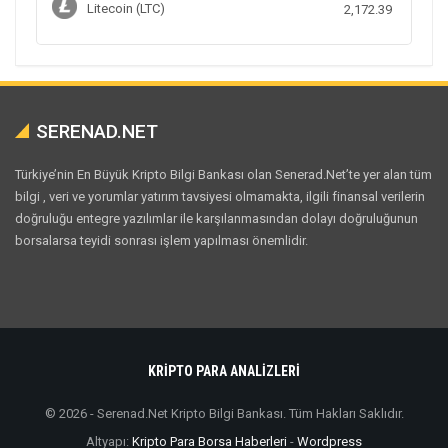
Litecoin (LTC)
2,172.39
SERENAD.NET
Türkiye’nin En Büyük Kripto Bilgi Bankası olan Senerad.Net’te yer alan tüm
bilgi , veri ve yorumlar yatırım tavsiyesi olmamakta, ilgili finansal verilerin
doğruluğu entegre yazılımlar ile karşılanmasından dolayı doğruluğunun
borsalarsa teyidi sonrası işlem yapılması önemlidir.
KRİPTO PARA ANALİZLERİ
© 2026 - Serenad.Net Kripto Bilgi Bankası. Tüm Hakları Saklıdır.
Altyapı:
Kripto Para Borsa Haberleri
-
Wordpress