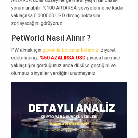
ARTARSA dolar düzeyine gelmesi yeşil ışık olarak
yorumlanabilir. %100 ARTARSA seviyelerine ne kadar
yaklaşırsa 0.000000 USD direnç noktasını
zorlayacağını görüyoruz.
PetWorld Nasıl Alınır ?
PW almak için
güvenilir borsalar listemizi
ziyaret
edebilirsiniz.
%50 AZALIRSA USD
piyasa hacmine
yaklaştığını gördüğünüz anda düşüşe geçtiğini ve
olumsuz sinyaller verdiğini unutmayınız.