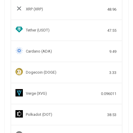
XRP (XRP)
48.96
Tether (USDT)
47.55
Cardano (ADA)
9.49
Dogecoin (DOGE)
3.33
Verge (XVG)
0.096011
Polkadot (DOT)
38.53