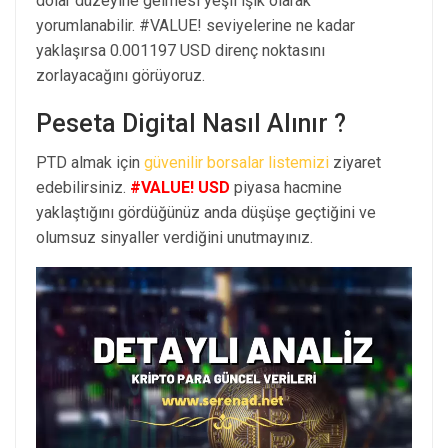
dolar düzeyine gelmesi yeşil ışık olarak
yorumlanabilir. #VALUE! seviyelerine ne kadar
yaklaşırsa 0.001197 USD direnç noktasını
zorlayacağını görüyoruz.
Peseta Digital Nasıl Alınır ?
PTD almak için
güvenilir borsalar listemizi
ziyaret
edebilirsiniz.
#VALUE! USD
piyasa hacmine
yaklaştığını gördüğünüz anda düşüşe geçtiğini ve
olumsuz sinyaller verdiğini unutmayınız.