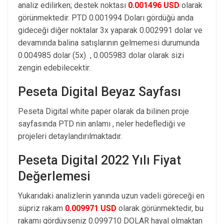
analiz edilirken; destek noktası
0.001496 USD
olarak
görünmektedir. PTD 0.001994 Doları gördüğü anda
gideceği diğer noktalar 3x yaparak 0.002991 dolar ve
devamında balina satışlarının gelmemesi durumunda
0.004985 dolar (5x) , 0.005983 dolar olarak sizi
zengin edebilecektir.
Peseta Digital Beyaz Sayfası
Peseta Digital white paper olarak da bilinen proje
sayfasında PTD nin anlamı , neler hedeflediği ve
projeleri detaylandırılmaktadır.
Peseta Digital 2022 Yılı Fiyat
Değerlemesi
Yukarıdaki analizlerin yanında uzun vadeli göreceği en
süpriz rakam
0.009971 USD
olarak görünmektedir, bu
rakamı gördüyseniz 0.099710 DOLAR hayal olmaktan