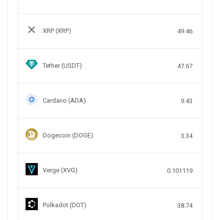
XRP (XRP)
49.46
Tether (USDT)
47.67
Cardano (ADA)
9.43
Dogecoin (DOGE)
3.34
Verge (XVG)
0.101119
Polkadot (DOT)
38.74