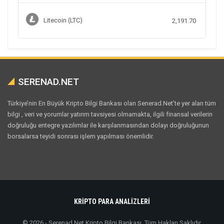
Litecoin (LTC)
2,191.70
SERENAD.NET
Türkiye’nin En Büyük Kripto Bilgi Bankası olan Senerad.Net’te yer alan tüm
bilgi , veri ve yorumlar yatırım tavsiyesi olmamakta, ilgili finansal verilerin
doğruluğu entegre yazılımlar ile karşılanmasından dolayı doğruluğunun
borsalarsa teyidi sonrası işlem yapılması önemlidir.
KRİPTO PARA ANALİZLERİ
© 2026 - Serenad.Net Kripto Bilgi Bankası. Tüm Hakları Saklıdır.