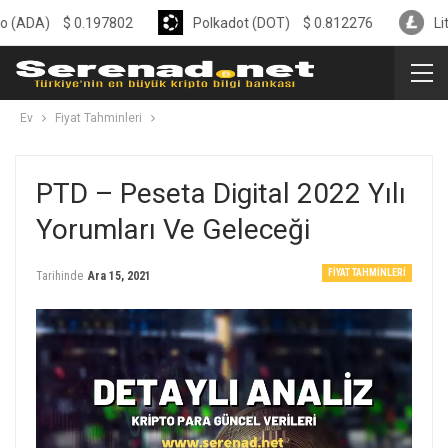
$
0.197802
Polkadot (DOT)
$
0.812276
Litecoin (L
Ev
Fiyat Tahminleri
PTD – Peseta Digital 2022 Yılı
Yorumları Ve Geleceği
FIYAT TAHMINLERI
Tarihinde
Ara 15, 2021