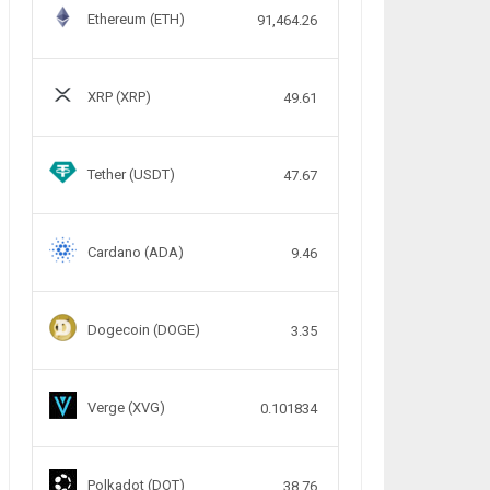
Ethereum (ETH)
91,464.26
XRP (XRP)
49.61
Tether (USDT)
47.67
Cardano (ADA)
9.46
Dogecoin (DOGE)
3.35
Verge (XVG)
0.101834
Polkadot (DOT)
38.76