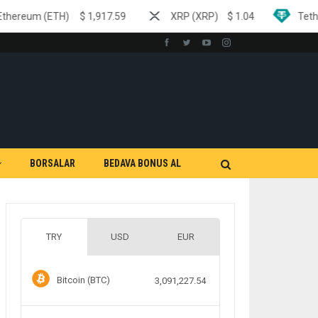
)
$
1,917.59
XRP (XRP)
$
1.04
Tether (USDT)
$
0
BORSALAR
BEDAVA BONUS AL
TRY
USD
EUR
Bitcoin (BTC)
3,091,227.54