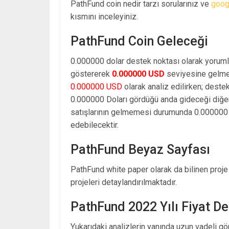
PathFund coin nedir tarzı sorularınız ve
goog
kısmını inceleyiniz.
PathFund Coin Geleceği
0.000000 dolar destek noktası olarak yoruml
göstererek
0.000000 USD
seviyesine gelmes
0.000000 USD
olarak analiz edilirken; deste
0.000000 Doları gördüğü anda gideceği diğe
satışlarının gelmemesi durumunda 0.000000 d
edebilecektir.
PathFund Beyaz Sayfası
PathFund white paper olarak da bilinen proje
projeleri detaylandırılmaktadır.
PathFund 2022 Yılı Fiyat D
Yukarıdaki analizlerin yanında uzun vadeli g