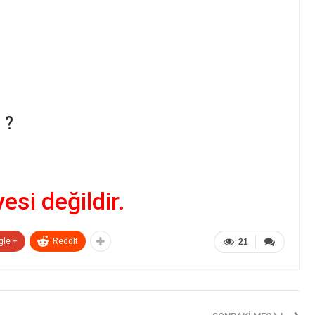
 ?
yesi değildir.
gle +
ReddIt
21