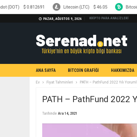
.812691
Litecoin (LTC)
$
46.05
Bitcoin Cash (BCH)
KRİPTO PARA ANALİZLERİ
PAZAR, AĞUSTOS 9, 2026
ANA SAYFA
BİTCOİN GRAFİĞİ
HAKKIMIZDA
Ev
Fiyat Tahminleri
PATH – PathFund 2022 Yılı Yoruml
PATH – PathFund 2022 Yı
Tarihinde
Ara 14, 2021