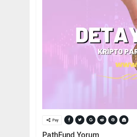
Pay
PathFund Yorum