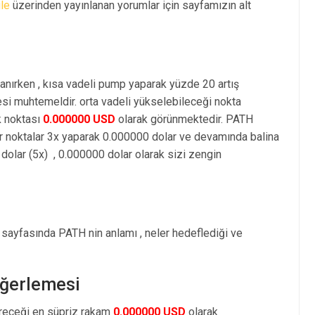
le
üzerinden yayınlanan yorumlar için sayfamızın alt
anırken , kısa vadeli pump yaparak yüzde 20 artış
i muhtemeldir. orta vadeli yükselebileceği nokta
k noktası
0.000000 USD
olarak görünmektedir. PATH
r noktalar 3x yaparak 0.000000 dolar ve devamında balina
olar (5x) , 0.000000 dolar olarak sizi zengin
 sayfasında PATH nin anlamı , neler hedeflediği ve
eğerlemesi
öreceği en süpriz rakam
0.000000 USD
olarak