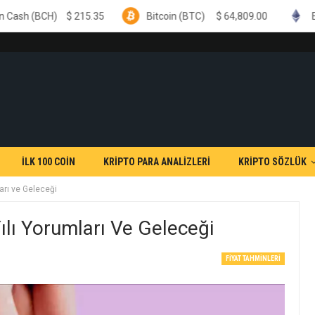
$
215.35
Bitcoin (BTC)
$
64,809.00
Ethereum (ETH
İLK 100 COİN
KRİPTO PARA ANALİZLERİ
KRİPTO SÖZLÜK
arı ve Geleceği
lı Yorumları Ve Geleceği
FIYAT TAHMINLERI