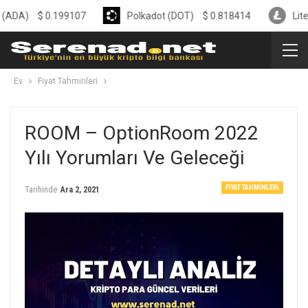
$
0.199107
Polkadot (DOT)
$
0.818414
Litecoin (L
Ev
Fiyat Tahminleri
ROOM – OptionRoom 2022
Yılı Yorumları Ve Geleceği
FIYAT TAHMINLERI
Tarihinde
Ara 2, 2021