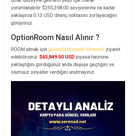
dolar düzeyine gelmesi yeşil ışık olarak
yorumlanabilir. $255,398.00 seviyelerine ne kadar
yaklaşırsa 0.13 USD direnç noktasını zorlayacağını
görüyoruz.
OptionRoom Nasıl Alınır ?
ROOM almak için
güvenilir borsalar listemizi
ziyaret
edebilirsiniz.
$63,849.50 USD
piyasa hacmine
yaklaştığını gördüğünüz anda düşüşe geçtiğini ve
olumsuz sinyaller verdiğini unutmayınız.