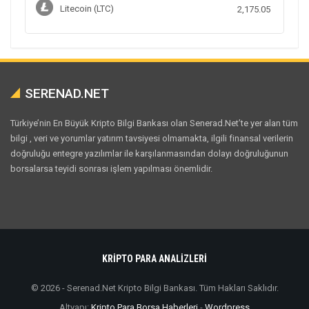
Litecoin (LTC)
2,175.05
SERENAD.NET
Türkiye’nin En Büyük Kripto Bilgi Bankası olan Senerad.Net’te yer alan tüm
bilgi , veri ve yorumlar yatırım tavsiyesi olmamakta, ilgili finansal verilerin
doğruluğu entegre yazılımlar ile karşılanmasından dolayı doğruluğunun
borsalarsa teyidi sonrası işlem yapılması önemlidir.
KRİPTO PARA ANALİZLERİ
© 2026 - Serenad.Net Kripto Bilgi Bankası. Tüm Hakları Saklıdır.
Altyapı:
Kripto Para Borsa Haberleri
-
Wordpress