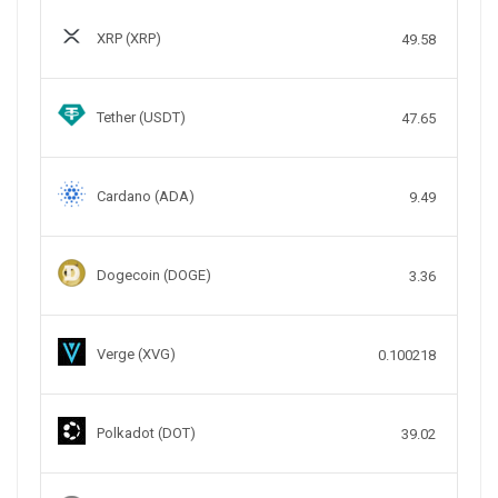
XRP (XRP)
49.58
Tether (USDT)
47.65
Cardano (ADA)
9.49
Dogecoin (DOGE)
3.36
Verge (XVG)
0.100218
Polkadot (DOT)
39.02