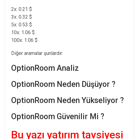
2x: 0.21 $
3x: 0.32 $
5x: 0.53 $
10x: 1.06 $
100x: 1.06 $
Diğer aramalar şunlardır:
OptionRoom Analiz
OptionRoom Neden Düşüyor ?
OptionRoom Neden Yükseliyor ?
OptionRoom Güvenilir Mi ?
Bu yazı yatırım tavsiyesi