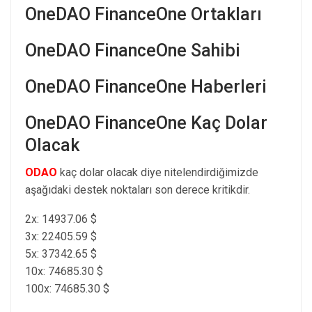
OneDAO FinanceOne Ortakları
OneDAO FinanceOne Sahibi
OneDAO FinanceOne Haberleri
OneDAO FinanceOne Kaç Dolar
Olacak
ODAO
kaç dolar olacak diye nitelendirdiğimizde
aşağıdaki destek noktaları son derece kritikdir.
2x: 14937.06 $
3x: 22405.59 $
5x: 37342.65 $
10x: 74685.30 $
100x: 74685.30 $