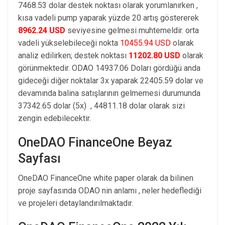
7468.53 dolar destek noktası olarak yorumlanırken ,
kısa vadeli pump yaparak yüzde 20 artış göstererek
8962.24 USD
seviyesine gelmesi muhtemeldir. orta
vadeli yükselebileceği nokta
10455.94 USD
olarak
analiz edilirken; destek noktası
11202.80 USD
olarak
görünmektedir. ODAO 14937.06 Doları gördüğü anda
gideceği diğer noktalar 3x yaparak 22405.59 dolar ve
devamında balina satışlarının gelmemesi durumunda
37342.65 dolar (5x) , 44811.18 dolar olarak sizi
zengin edebilecektir.
OneDAO FinanceOne Beyaz
Sayfası
OneDAO FinanceOne white paper olarak da bilinen
proje sayfasında ODAO nin anlamı , neler hedeflediği
ve projeleri detaylandırılmaktadır.