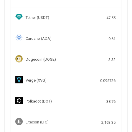
Tether (USDT)
47.55
Cardano (ADA)
9.61
Dogecoin (DOGE)
3.32
Verge (XVG)
0.095726
Polkadot (DOT)
38.76
Litecoin (LTC)
2,163.35