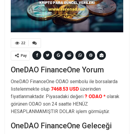
22
Pay
OneDAO FinanceOne Yorum
OneDAO FinanceOne ODAO sembolu ile borsalarda
listelenmekte olup
7468.53 USD
üzerinden
fiyatlanmaktadır. Piyasadaki değeri
? ODAO *
olarak
görünen ODAO son 24 saatte HENÜZ
HESAPLANMAMIŞTIR DOLAR işlem görmüştür.
OneDAO FinanceOne Geleceği