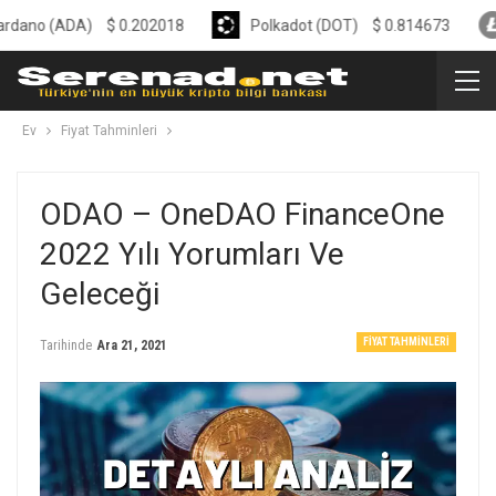
ADA)
$
0.202018
Polkadot (DOT)
$
0.814673
Liteco
Ev
Fiyat Tahminleri
ODAO – OneDAO FinanceOne
2022 Yılı Yorumları Ve
Geleceği
FIYAT TAHMINLERI
Tarihinde
Ara 21, 2021