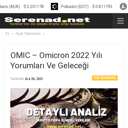
A)
$
0.201178
Polkadot (DOT)
$
0.811795
Litecoin
Ev
Fiyat Tahminleri
OMIC – Omicron 2022 Yılı
Yorumları Ve Geleceği
FIYAT TAHMINLERI
Tarihinde
Ara 26, 2021