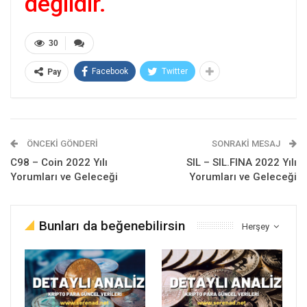
değildir.
30
Facebook
Twitter
Pay
ÖNCEKI GÖNDERI
SONRAKI MESAJ
C98 – Coin 2022 Yılı
SIL – SIL.FINA 2022 Yılı
Yorumları ve Geleceği
Yorumları ve Geleceği
Bunları da beğenebilirsin
Herşey