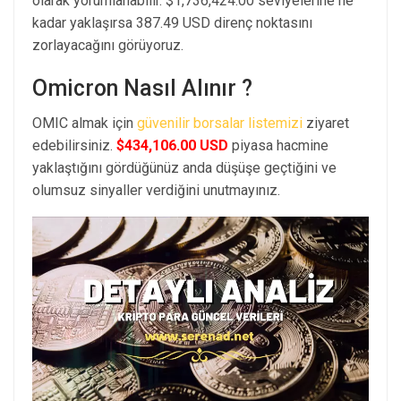
olarak yorumlanabilir. $1,736,424.00 seviyelerine ne
kadar yaklaşırsa 387.49 USD direnç noktasını
zorlayacağını görüyoruz.
Omicron Nasıl Alınır ?
OMIC almak için
güvenilir borsalar listemizi
ziyaret
edebilirsiniz.
$434,106.00 USD
piyasa hacmine
yaklaştığını gördüğünüz anda düşüşe geçtiğini ve
olumsuz sinyaller verdiğini unutmayınız.