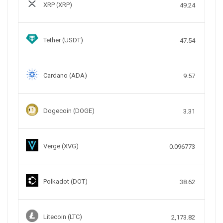
XRP (XRP)
49.24
Tether (USDT)
47.54
Cardano (ADA)
9.57
Dogecoin (DOGE)
3.31
Verge (XVG)
0.096773
Polkadot (DOT)
38.62
Litecoin (LTC)
2,173.82