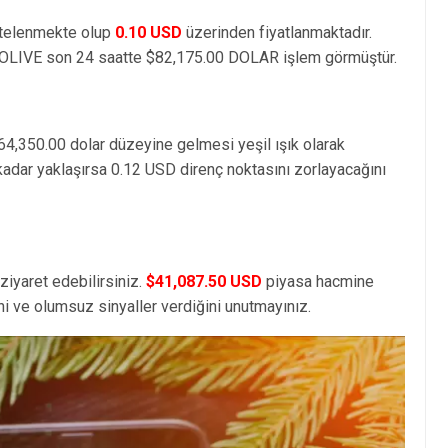
stelenmekte olup
0.10 USD
üzerinden fiyatlanmaktadır.
 OLIVE son 24 saatte $82,175.00 DOLAR işlem görmüştür.
64,350.00 dolar düzeyine gelmesi yeşil ışık olarak
kadar yaklaşırsa 0.12 USD direnç noktasını zorlayacağını
ziyaret edebilirsiniz.
$41,087.50 USD
piyasa hacmine
i ve olumsuz sinyaller verdiğini unutmayınız.