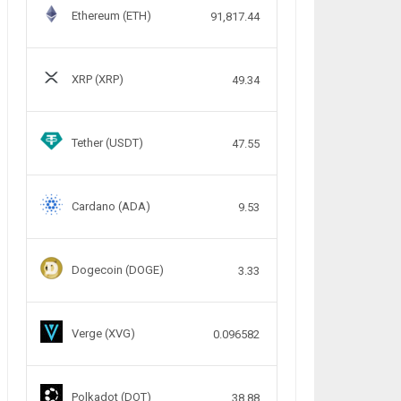
Ethereum (ETH)
91,817.44
XRP (XRP)
49.34
Tether (USDT)
47.55
Cardano (ADA)
9.53
Dogecoin (DOGE)
3.33
Verge (XVG)
0.096582
Polkadot (DOT)
38.88