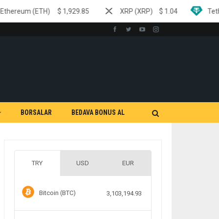
$
1,929.85
XRP (XRP)
$
1.04
Tether (USDT)
$
0.9
BORSALAR
BEDAVA BONUS AL
TRY
USD
EUR
Bitcoin (BTC)
3,103,194.93