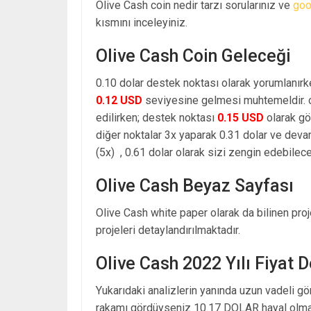
Olive Cash coin nedir tarzı sorularınız ve
goo
kısmını inceleyiniz.
Olive Cash Coin Geleceği
0.10 dolar destek noktası olarak yorumlanırk
0.12 USD
seviyesine gelmesi muhtemeldir. o
edilirken; destek noktası
0.15 USD
olarak gö
diğer noktalar 3x yaparak 0.31 dolar ve dev
(5x) , 0.61 dolar olarak sizi zengin edebilecek
Olive Cash Beyaz Sayfası
Olive Cash white paper olarak da bilinen pro
projeleri detaylandırılmaktadır.
Olive Cash 2022 Yılı Fiyat 
Yukarıdaki analizlerin yanında uzun vadeli g
rakamı gördüyseniz 10.17 DOLAR hayal olmak