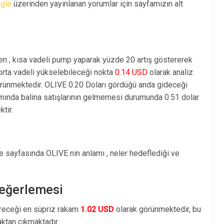
gle
üzerinden yayınlanan yorumlar için sayfamızın alt
en , kısa vadeli pump yaparak yüzde 20 artış göstererek
rta vadeli yükselebileceği nokta
0.14 USD
olarak analiz
rünmektedir. OLIVE 0.20 Doları gördüğü anda gideceği
amında balina satışlarının gelmemesi durumunda 0.51 dolar
tir.
je sayfasında OLIVE nin anlamı , neler hedeflediği ve
Değerlemesi
öreceği en süpriz rakam
1.02 USD
olarak görünmektedir, bu
tan çıkmaktadır.