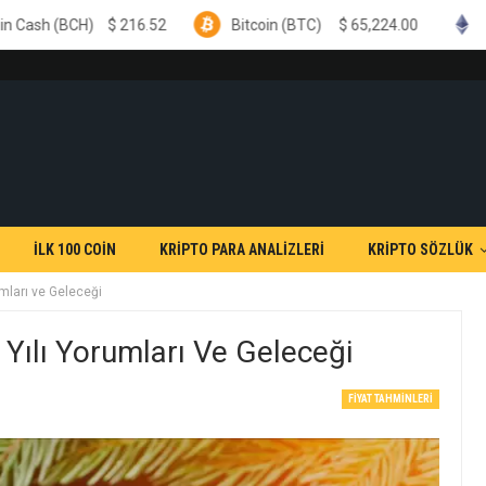
216.52
Bitcoin (BTC)
$
65,224.00
Ethereum (ETH)
İLK 100 COİN
KRİPTO PARA ANALİZLERİ
KRİPTO SÖZLÜK
mları ve Geleceği
Yılı Yorumları Ve Geleceği
FIYAT TAHMINLERI