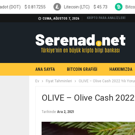
17255
Litecoin (LTC)
$
45.73
Bitcoin Cash (BCH)
$
KRİPTO PARA ANALİZLERİ
CUMA, AĞUSTOS 7, 2026
ANA SAYFA
BİTCOİN GRAFİĞİ
HAKKIMIZDA
Ev
Fiyat Tahminleri
OLIVE – Olive Cash 2022 Yılı Yoru
OLIVE – Olive Cash 2022 
Tarihinde
Ara 2, 2021