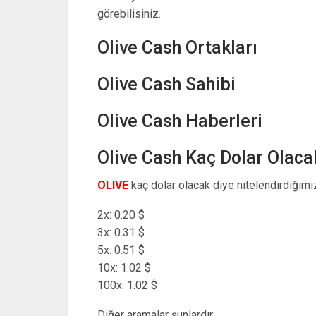
görebilisiniz.
Olive Cash Ortakları
Olive Cash Sahibi
Olive Cash Haberleri
Olive Cash Kaç Dolar Olaca
OLIVE
kaç dolar olacak diye nitelendirdiğimi
2x: 0.20 $
3x: 0.31 $
5x: 0.51 $
10x: 1.02 $
100x: 1.02 $
Diğer aramalar şunlardır: