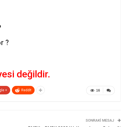
?
r ?
yesi değildir.
gle +
ReddIt
16
SONRAKI MESAJ