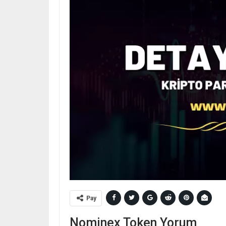
Pay
Nominex Token Yorum