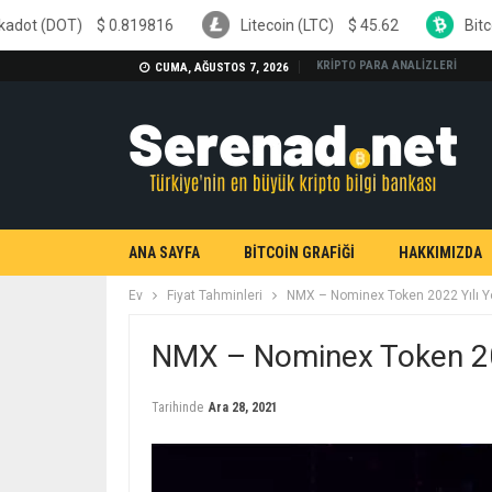
$
0.819816
Litecoin (LTC)
$
45.62
Bitcoin Cash (B
KRİPTO PARA ANALİZLERİ
CUMA, AĞUSTOS 7, 2026
ANA SAYFA
BİTCOİN GRAFİĞİ
HAKKIMIZDA
Ev
Fiyat Tahminleri
NMX – Nominex Token 2022 Yılı Y
NMX – Nominex Token 202
Tarihinde
Ara 28, 2021