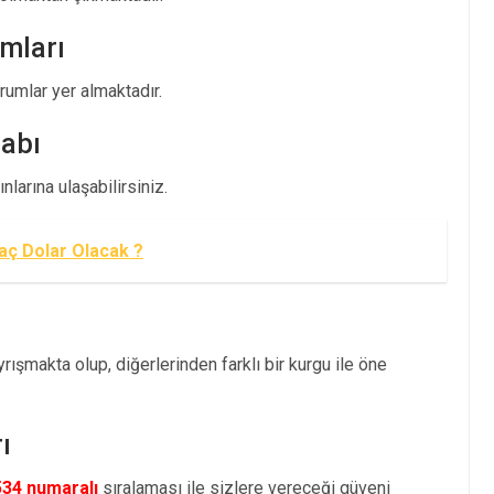
mları
mlar yer almaktadır.
abı
larına ulaşabilirsiniz.
aç Dolar Olacak ?
ışmakta olup, diğerlerinden farklı bir kurgu ile öne
ı
534 numaralı
sıralaması ile sizlere vereceği güveni