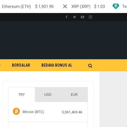
(ETH)
$
1,901.90
XRP (XRP)
$
1.03
Tether (USDT)
BORSALAR
BEDAVA BONUS AL
TRY
USD
EUR
Bitcoin (BTC)
3,061,469.46