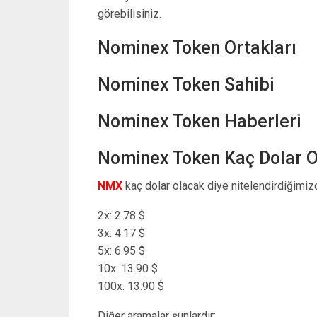
görebilisiniz.
Nominex Token Ortakları
Nominex Token Sahibi
Nominex Token Haberleri
Nominex Token Kaç Dolar 
NMX
kaç dolar olacak diye nitelendirdiğimizd
2x: 2.78 $
3x: 4.17 $
5x: 6.95 $
10x: 13.90 $
100x: 13.90 $
Diğer aramalar şunlardır: