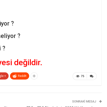
yor ?
liyor ?
 ?
yesi değildir.
gle +
ReddIt
75
SONRAKI MESAJ