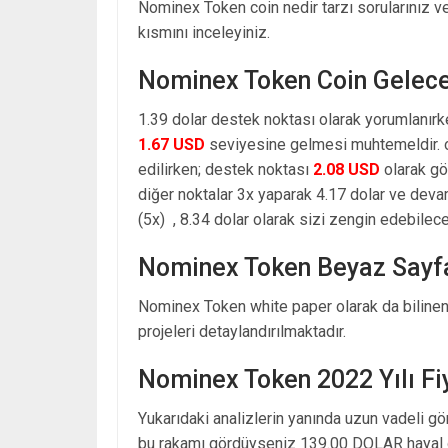
Nominex Token coin nedir tarzı sorularınız v
kısmını inceleyiniz.
Nominex Token Coin Gelec
1.39 dolar destek noktası olarak yorumlanırk
1.67 USD
seviyesine gelmesi muhtemeldir. o
edilirken; destek noktası
2.08 USD
olarak gö
diğer noktalar 3x yaparak 4.17 dolar ve dev
(5x) , 8.34 dolar olarak sizi zengin edebilecek
Nominex Token Beyaz Sayf
Nominex Token white paper olarak da bilinen
projeleri detaylandırılmaktadır.
Nominex Token 2022 Yılı F
Yukarıdaki analizlerin yanında uzun vadeli g
bu rakamı gördüyseniz 139.00 DOLAR hayal 