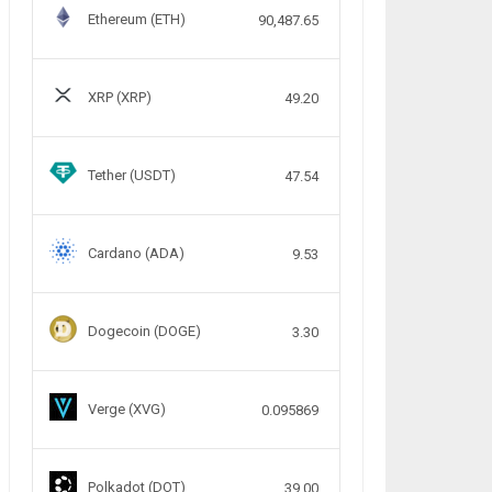
Ethereum (ETH)
90,487.65
XRP (XRP)
49.20
Tether (USDT)
47.54
Cardano (ADA)
9.53
Dogecoin (DOGE)
3.30
Verge (XVG)
0.095869
Polkadot (DOT)
39.00