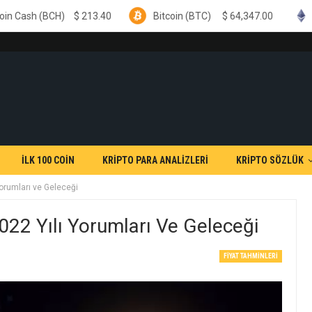
CH)
$
213.40
Bitcoin (BTC)
$
64,347.00
Ethereum 
İLK 100 COİN
KRİPTO PARA ANALİZLERİ
KRİPTO SÖZLÜK
orumları ve Geleceği
2 Yılı Yorumları Ve Geleceği
FIYAT TAHMINLERI