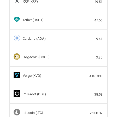
XRP (XRP)
49.51
Tether (USDT)
47.66
Cardano (ADA)
9.41
Dogecoin (DOGE)
3.35
Verge (XVG)
0.101882
Polkadot (DOT)
38.58
Litecoin (LTC)
2,208.87