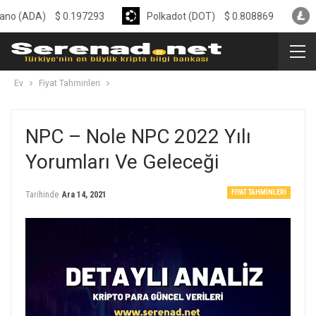
A)
$
0.197293
Polkadot (DOT)
$
0.808869
Litecoin
Ev
Fiyat Tahminleri
NPC – Nole NPC 2022 Yılı
Yorumları Ve Geleceği
FIYAT TAHMINLERI
Tarihinde
Ara 14, 2021