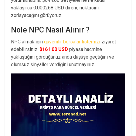
yorumlanabilir. $644.00 seviyelerine ne kadar
yaklaşırsa 0.000268 USD direnç noktasını
zorlayacağını görüyoruz.
Nole NPC Nasıl Alınır ?
NPC almak için
güvenilir borsalar listemizi
ziyaret
edebilirsiniz.
$161.00 USD
piyasa hacmine
yaklaştığını gördüğünüz anda düşüşe geçtiğini ve
olumsuz sinyaller verdiğini unutmayınız.