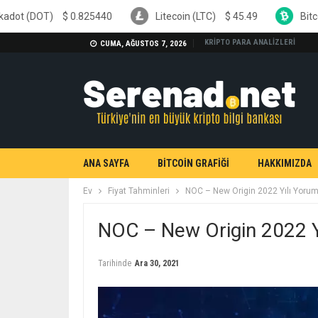
.825440
Litecoin (LTC)
$
45.49
Bitcoin Cash (BCH)
KRİPTO PARA ANALİZLERİ
CUMA, AĞUSTOS 7, 2026
ANA SAYFA
BİTCOİN GRAFİĞİ
HAKKIMIZDA
Ev
Fiyat Tahminleri
NOC – New Origin 2022 Yılı Yorum
NOC – New Origin 2022 Yı
Tarihinde
Ara 30, 2021