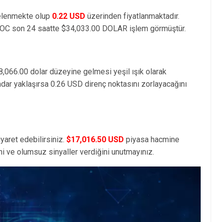
telenmekte olup
0.22 USD
üzerinden fiyatlanmaktadır.
OC son 24 saatte $34,033.00 DOLAR işlem görmüştür.
8,066.00 dolar düzeyine gelmesi yeşil ışık olarak
adar yaklaşırsa 0.26 USD direnç noktasını zorlayacağını
yaret edebilirsiniz.
$17,016.50 USD
piyasa hacmine
i ve olumsuz sinyaller verdiğini unutmayınız.