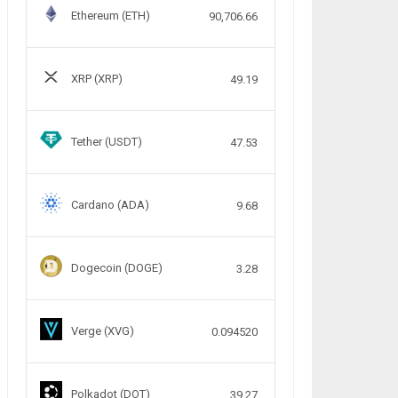
Ethereum (ETH)
90,706.66
XRP (XRP)
49.19
Tether (USDT)
47.53
Cardano (ADA)
9.68
Dogecoin (DOGE)
3.28
Verge (XVG)
0.094520
Polkadot (DOT)
39.27