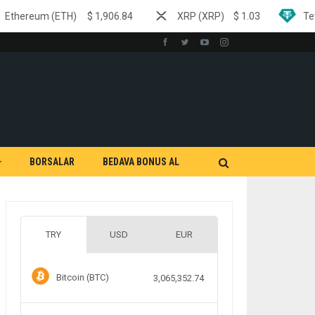
)
$
1,906.84
XRP (XRP)
$
1.03
Tether (USDT)
$
0
BORSALAR
BEDAVA BONUS AL
TRY
USD
EUR
Bitcoin (BTC)
3,065,352.74