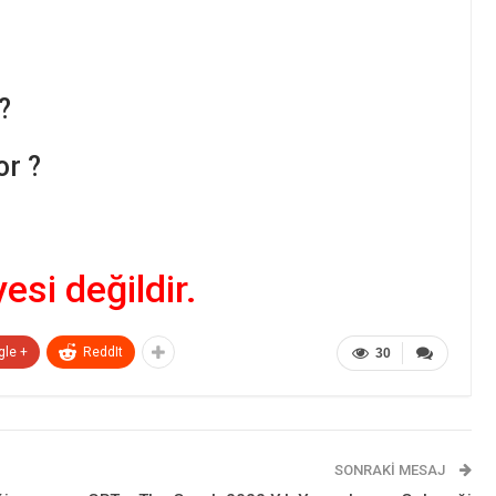
?
or ?
yesi değildir.
gle +
ReddIt
30
SONRAKI MESAJ