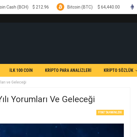
$
212.96
Bitcoin (BTC)
$
64,440.00
Ethereum (ETH
İLK 100 COİN
KRİPTO PARA ANALİZLERİ
KRİPTO SÖZLÜK
ları ve Geleceği
lı Yorumları Ve Geleceği
FIYAT TAHMINLERI