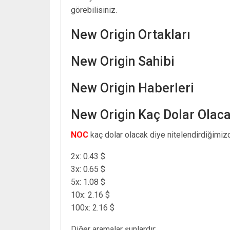
görebilisiniz.
New Origin Ortakları
New Origin Sahibi
New Origin Haberleri
New Origin Kaç Dolar Olac
NOC
kaç dolar olacak diye nitelendirdiğimizd
2x: 0.43 $
3x: 0.65 $
5x: 1.08 $
10x: 2.16 $
100x: 2.16 $
Diğer aramalar şunlardır: