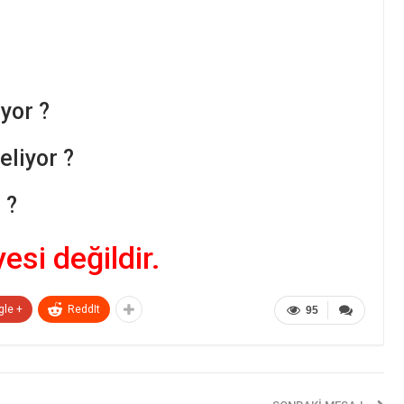
yor ?
liyor ?
 ?
yesi değildir.
gle +
ReddIt
95