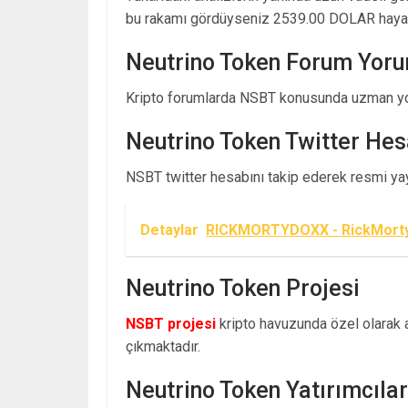
bu rakamı gördüyseniz 2539.00 DOLAR hayal
Neutrino Token Forum Yoru
Kripto forumlarda NSBT konusunda uzman yor
Neutrino Token Twitter Hes
NSBT twitter hesabını takip ederek resmi yayı
Detaylar
RICKMORTYDOXX - RickMortyDo
Neutrino Token Projesi
NSBT projesi
kripto havuzunda özel olarak ay
çıkmaktadır.
Neutrino Token Yatırımcılar