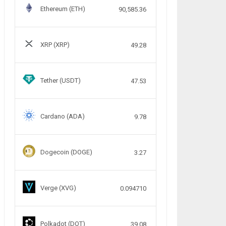
Ethereum (ETH)
90,585.36
XRP (XRP)
49.28
Tether (USDT)
47.53
Cardano (ADA)
9.78
Dogecoin (DOGE)
3.27
Verge (XVG)
0.094710
Polkadot (DOT)
39.08