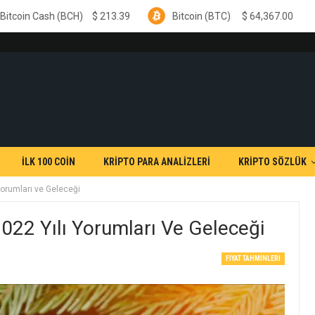
)
$
213.39
Bitcoin (BTC)
$
64,367.00
Ethereum (E
İLK 100 COİN
KRİPTO PARA ANALİZLERİ
KRİPTO SÖZLÜK
Yorumları ve Geleceği
022 Yılı Yorumları Ve Geleceği
FIYAT TAHMINLERI