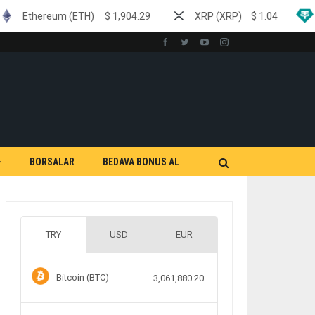
TH)
$
1,904.29
XRP (XRP)
$
1.04
Tether (USDT)
BORSALAR
BEDAVA BONUS AL
TRY
USD
EUR
Bitcoin (BTC)
3,061,880.20