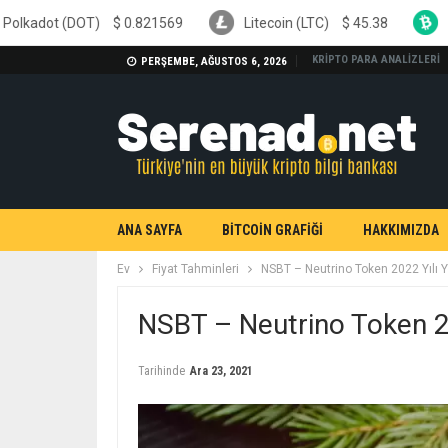
$
0.821569
Litecoin (LTC)
$
45.38
Bitcoin Cash (BCH
KRİPTO PARA ANALİZLERİ
PERŞEMBE, AĞUSTOS 6, 2026
ANA SAYFA
BİTCOİN GRAFİĞİ
HAKKIMIZDA
Ev
Fiyat Tahminleri
NSBT – Neutrino Token 2022 Yılı 
NSBT – Neutrino Token 2
Tarihinde
Ara 23, 2021