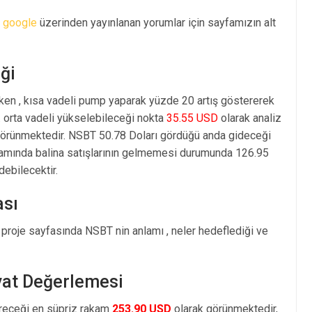
e
google
üzerinden yayınlanan yorumlar için sayfamızın alt
ği
ken , kısa vadeli pump yaparak yüzde 20 artış göstererek
orta vadeli yükselebileceği nokta
35.55 USD
olarak analiz
örünmektedir. NSBT 50.78 Doları gördüğü anda gideceği
vamında balina satışlarının gelmemesi durumunda 126.95
debilecektir.
ası
 proje sayfasında NSBT nin anlamı , neler hedeflediği ve
iyat Değerlemesi
öreceği en süpriz rakam
253.90 USD
olarak görünmektedir,